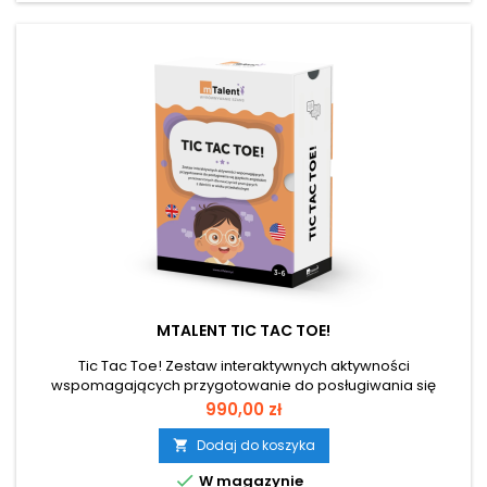
MTALENT TIC TAC TOE!
Tic Tac Toe! Zestaw interaktywnych aktywności
wspomagających przygotowanie do posługiwania się
językiem angielskim, przeznaczone dla nauczycieli
Cena
990,00 zł
pracujących z dziećmi w wieku przedszkolnym Do
wykorzystania podczas zajęć wprowadzających język
Dodaj do koszyka

angielski na poziomie przedszkola. Ponad 700 ekranów

W magazynie
interaktywnych, baza kart pracy do wydruku, przewodnik...