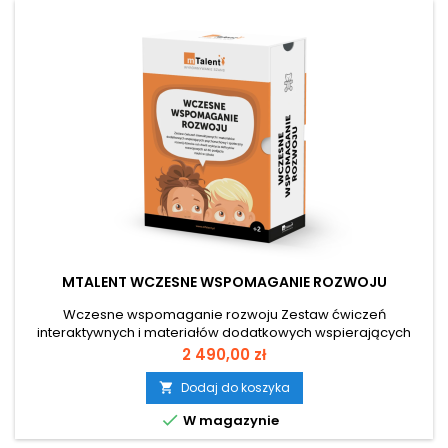
MTALENT WCZESNE WSPOMAGANIE ROZWOJU
Wczesne wspomaganie rozwoju Zestaw ćwiczeń
interaktywnych i materiałów dodatkowych wspierających
psychoruchowy i społeczny rozwój dziecka od chwili
Cena
2 490,00 zł
wykrycia deficytów 0 rozwojowych aż do podjęcia nauki w
szkole Do wykorzystania jako uzupełnienie tradycyjnych
Dodaj do koszyka

działań podejmowanych w ramach zajęć wczesnego

W magazynie
wspomagania rozwoju dziecka Ponad 1000 ekranów...