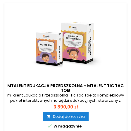
MTALENT EDUKACJA PRZEDSZKOLNA + MTALENT TIC TAC
TOE!
mTalent Edukacja Przedszkolna i Tic Tac Toe to kompleksowy
pakiet interaktywnych narzędzi edukacyjnych, stworzony z
myślą o wsparciu nauczycieli przedszkolnych w prowadzeniu
Cena
3 890,00 zł
atrakcyjnych i wartościowych zajęć dydaktycznych,
zgodnych z podstawą programową wychowania
Dodaj do koszyka

przedszkolnego. Oba programy, skierowane są do dzieci w

W magazynie
wieku 3-6 lat i pomagają w...