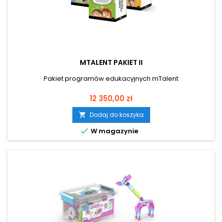
MTALENT PAKIET II
Pakiet programów edukacyjnych mTalent
Cena
12 350,00 zł
Dodaj do koszyka


W magazynie