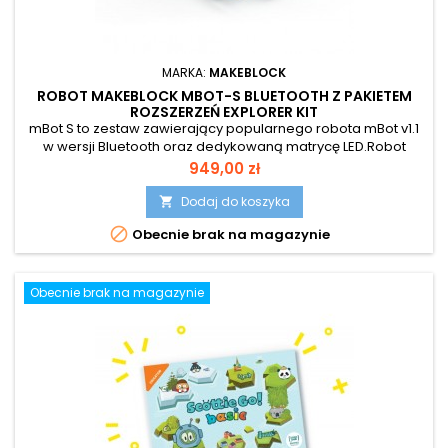
MARKA:
MAKEBLOCK
ROBOT MAKEBLOCK MBOT-S BLUETOOTH Z PAKIETEM
ROZSZERZEŃ EXPLORER KIT
mBot S to zestaw zawierający popularnego robota mBot v1.1
w wersji Bluetooth oraz dedykowaną matrycę LED.Robot
będzie mógł wyrazić jeszcze więcej! Zaprogramuj uśmiech,
Cena
949,00 zł
mrugnięcie oczkiem czy wizualizację danych na
wyświetlaczu.
Dodaj do koszyka


Obecnie brak na magazynie
Obecnie brak na magazynie