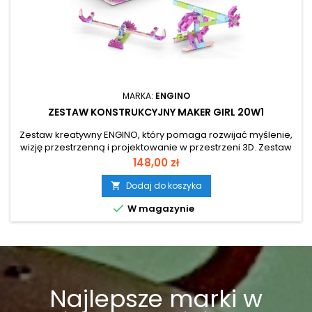
MARKA:
ENGINO
ZESTAW KONSTRUKCYJNY MAKER GIRL 20W1
Zestaw kreatywny ENGINO, który pomaga rozwijać myślenie,
wizję przestrzenną i projektowanie w przestrzeni 3D. Zestaw
Maker Girl 20w1 zawiera 111 elementów i można z nich
Cena
148,00 zł
złożyć 20 niesamowitych zabawek, takich jak
helikopter, wózek dziecięcy, łódkę, huśtawkę, żyrafę, skuter
Dodaj do koszyka

śnieżny i wiele innych.

W magazynie
Najlepsze marki w