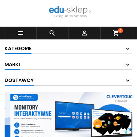
0



shopping_cart
KATEGORIE
MARKI
DOSTAWCY