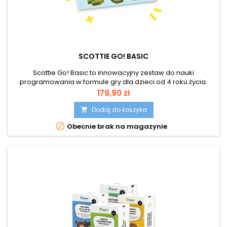
SCOTTIE GO! BASIC
Scottie Go! Basic to innowacyjny zestaw do nauki
programowania w formule gry dla dzieci od 4 roku życia.
Rozwija intuicję algorytmiczną i pomaga młodszym dzieciom
Cena
179,90 zł
poprzez zabawę poznawać podstawy programowania. 0
Dodaj do koszyka


Obecnie brak na magazynie