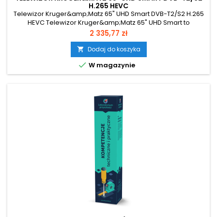
H.265 HEVC
Telewizor Kruger&amp;Matz 65" UHD Smart DVB-T2/S2 H.265
HEVC Telewizor Kruger&amp;Matz 65" UHD Smart to
propozycja dla osób, które oczekują kinowych wrażeń w
Cena
2 335,77 zł
domowym zaciszu. Ogromny ekran o przekątnej 65 cali i
rozdzielczości Ultra HD 4K gwarantuje wyjątkowo
Dodaj do koszyka

szczegółowy, ostry i realistyczny obraz, który pozwoli w pełni

W magazynie
zanurzyć się w filmach, serialach...