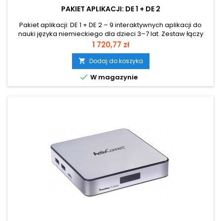
PAKIET APLIKACJI: DE 1 + DE 2
Pakiet aplikacji: DE 1 + DE 2 – 9 interaktywnych aplikacji do
nauki języka niemieckiego dla dzieci 3–7 lat. Zestaw łączy
dwa pakiety edukacyjne, które wprowadzają najmłodszych
Cena
1 720,77 zł
w świat języka niemieckiego poprzez zabawę i ruch.
Aplikacje uczą słownictwa, rozwijają pamięć, refleks oraz
Dodaj do koszyka

koordynację wzrokowo-ruchową. Angażujące zadania

W magazynie
zachęcają do aktywności...