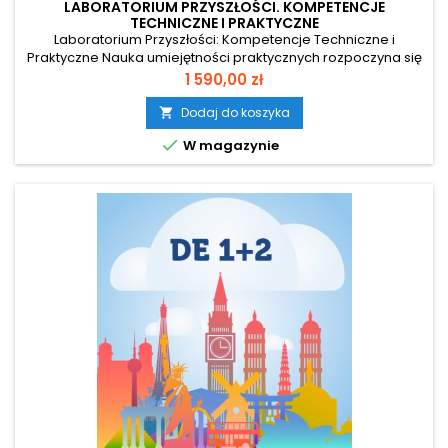
LABORATORIUM PRZYSZŁOŚCI. KOMPETENCJE
TECHNICZNE I PRAKTYCZNE
Laboratorium Przyszłości: Kompetencje Techniczne i
Praktyczne Nauka umiejętności praktycznych rozpoczyna się
od teorii, która w tym programie jest w pełni interaktywna!
Cena
1 590,00 zł
„Laboratorium Przyszłości” wspiera realizację podstawy
programowej, umożliwiając uczniom zdobywanie
Dodaj do koszyka

praktycznych kompetencji. Zawartość programu Materiały

W magazynie
multimedialne: Rysunki, filmy...