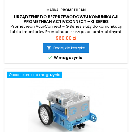
MARKA:
PROMETHEAN
URZĄDZENIE DO BEZPRZEWODOWEJ KOMUNIKACJI
PROMETHEAN ACTIVCONNECT – G SERIES
Promethean ActivConnect – G Series służy do komunikacji
tablic i monitorów Promethean z urządzeniami mobilnymi.
Działa na systemie operacyjnym Android w wersji 6.
Cena
960,00 zł
Dodaj do koszyka


W magazynie
Obecnie brak na magazynie