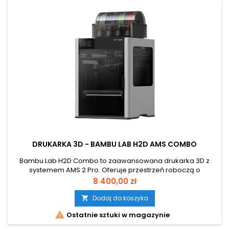
DRUKARKA 3D - BAMBU LAB H2D AMS COMBO
Bambu Lab H2D Combo to zaawansowana drukarka 3D z
systemem AMS 2 Pro. Oferuje przestrzeń roboczą o
wymiarach do 350 x 320 x 325 mm, podwójny ekstruder i
Cena
8 400,00 zł
kinematykę CoreXY, gwarantującą maksymalny ruch głowicy
z prędkością do 1000 mm/s oraz precyzyjny druk do 600
Dodaj do koszyka

mm/s. Dzięki automatycznej kalibracji, precyzyjnym

Ostatnie sztuki w magazynie
czujnikom i inteligentnej diagnostyce, H2D...