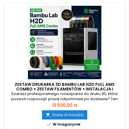
ZESTAW DRUKARKA 3D BAMBU LAB H2D FULL AMS
COMBO + ZESTAW FILAMENTÓW + INSTALACJA I
SZKOLENIE
Szukasz profesjonalnego rozwiązania do druku 3D, które
pozwoli rozpocząć pracę natychmiast po dostawie? Ten
zestaw został przygotowany z myślą o szkołach, uczelniach,
Cena
13 500,00 zł
pracowniach STEAM, firmach projektowych oraz wszystkich
użytkownikach oczekujących najwyższej jakości i pełnego
Dodaj do koszyka

wsparcia.

W magazynie