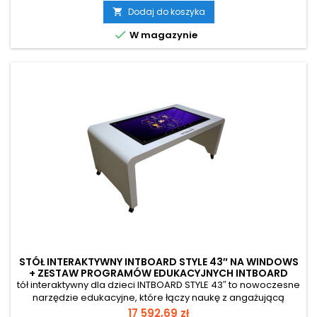
jednoczesne korzystanie nawet kilku dzieciom. Urządzenie
Dodaj do koszyka

wyróżnia się jasną, przyjazną kolorystyką oraz konstrukcją

W magazynie
wykonaną z materiałów...
STÓŁ INTERAKTYWNY INTBOARD STYLE 43″ NA WINDOWS
+ ZESTAW PROGRAMÓW EDUKACYJNYCH INTBOARD
BRAINY
tół interaktywny dla dzieci INTBOARD STYLE 43″ to nowoczesne
narzędzie edukacyjne, które łączy naukę z angażującą
zabawą. Duży, 43-calowy ekran dotykowy zapewnia
Cena
17 592,69 zł