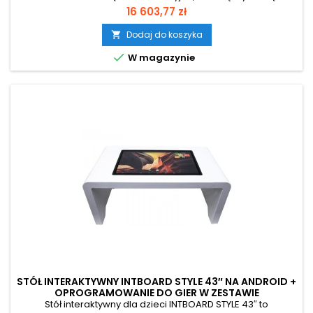
angażującą zabawą. Duży, 43-calowy ekran dotykowy
Cena
16 603,77 zł
umożliwia jednoczesną pracę kilku dzieci, wspierając rozwój
współpracy, komunikacji oraz umiejętności społecznych.
Dodaj do koszyka

Urządzenie wyróżnia się jasną, przyjazną kolorystyką i zostało

W magazynie
wykonane z materiałów...
STÓŁ INTERAKTYWNY INTBOARD STYLE 43″ NA ANDROID +
OPROGRAMOWANIE DO GIER W ZESTAWIE
Stół interaktywny dla dzieci INTBOARD STYLE 43″ to