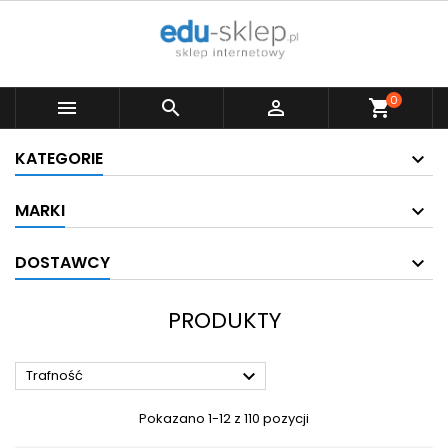
0



shopping_cart
KATEGORIE
MARKI
DOSTAWCY
PRODUKTY

Trafność
Pokazano 1-12 z 110 pozycji