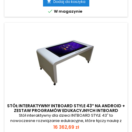
wspierając rozwój współpracy i umiejętności społecznych.
Dodaj do koszyka

Urządzenie wyróżnia się atrakcyjnym designem i jasną

W magazynie
kolorystyką, która przyciąga uwagę...
STÓŁ INTERAKTYWNY INTBOARD STYLE 43″ NA ANDROID +
ZESTAW PROGRAMÓW EDUKACYJNYCH INTBOARD
BRAINY
Stół interaktywny dla dzieci INTBOARD STYLE 43″ to
nowoczesne rozwiązanie edukacyjne, które łączy naukę z
atrakcyjną formą zabawy. Duży, 43-calowy ekran dotykowy
Cena
16 362,69 zł
zapewnia wygodną przestrzeń do pracy, umożliwiając