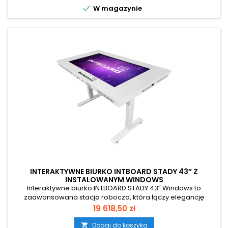

W magazynie
INTERAKTYWNE BIURKO INTBOARD STADY 43″ Z
INSTALOWANYM WINDOWS
Interaktywne biurko INTBOARD STADY 43″ Windows to
zaawansowana stacja robocza, która łączy elegancję
nowoczesnego mebla z wydajnością profesjonalnego
Cena
19 618,50 zł
komputera. Stworzone z myślą o wymagających
użytkownikach, doskonale sprawdzi się w biurach, salach
Dodaj do koszyka
