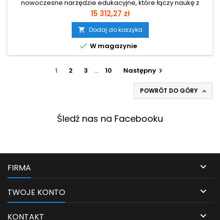
nowoczesne narzędzie edukacyjne, które łączy naukę z
angażującą zabawą. Wyposażony w duży, 43-calowy ekran
Cena
15 312,27 zł
dotykowy, umożliwia jednoczesną pracę kilku dzieci (do 10
punktów dotyku), wspierając rozwój współpracy, komunikacji
Dodaj do koszyka

i umiejętności społecznych. Urządzenie wyróżnia się jasną,

W magazynie
przyjazną dzieciom...
1
2
3
…
10
Następny

POWRÓT DO GÓRY

Śledź nas na Facebooku

FIRMA

TWOJE KONTO

KONTAKT