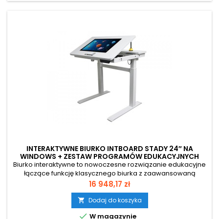
INTERAKTYWNE BIURKO INTBOARD STADY 24″ NA
WINDOWS + ZESTAW PROGRAMÓW EDUKACYJNYCH
INTBOARD BRAINY
Biurko interaktywne to nowoczesne rozwiązanie edukacyjne
łączące funkcję klasycznego biurka z zaawansowaną
technologią ekranu dotykowego. Kompaktowa i
Cena
16 948,17 zł
ergonomiczna konstrukcja sprawia, że idealnie sprawdzi się
zarówno w domu, jak i w przedszkolu czy szkole.
Dodaj do koszyka

Wyposażone w kolorowe gry i zadania edukacyjne, wspiera

W magazynie
rozwój dziecka poprzez naukę przez zabawę....