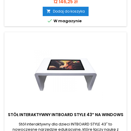
angażującą zabawą. 32-calowy ekran dotykowy umożliwia
Cena
12 146,25 zł
jednoczesną pracę kilku dzieci (do 10 punktów dotyku),
wspierając rozwój współpracy, komunikacji i umiejętności
Dodaj do koszyka

społecznych. Urządzenie zostało zaprojektowane z myślą o

W magazynie
najmłodszych – posiada...
STÓŁ INTERAKTYWNY INTBOARD STYLE 43″ NA WINDOWS
Stół interaktywny dla dzieci INTBOARD STYLE 43″ to
nowoczesne narzędzie edukacyjne, które łączy naukę z