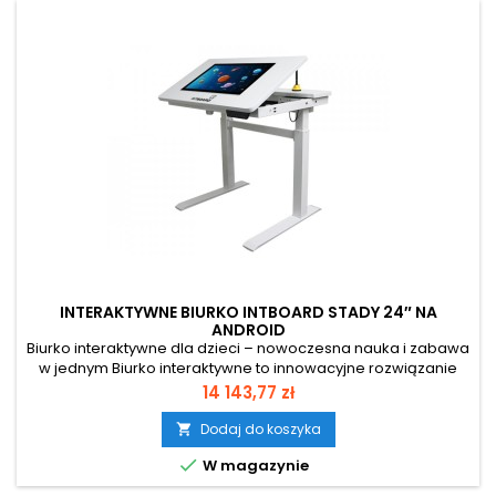
INTERAKTYWNE BIURKO INTBOARD STADY 24″ NA
ANDROID
Biurko interaktywne dla dzieci – nowoczesna nauka i zabawa
w jednym Biurko interaktywne to innowacyjne rozwiązanie
edukacyjne, które łączy funkcjonalność klasycznego biurka z
Cena
14 143,77 zł
zaawansowaną technologią ekranu dotykowego. Dzięki
kompaktowej i ergonomicznej konstrukcji doskonale
Dodaj do koszyka

sprawdzi się zarówno w domu, jak i w placówkach

W magazynie
edukacyjnych. Urządzenie...