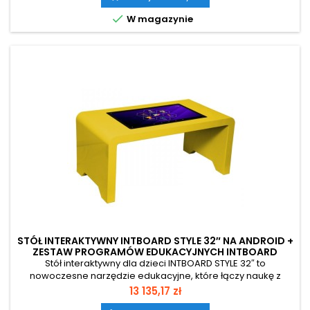
konferencyjnych oraz nowoczesnych przestrzeniach

W magazynie
edukacyjnych.
STÓŁ INTERAKTYWNY INTBOARD STYLE 32″ NA ANDROID +
ZESTAW PROGRAMÓW EDUKACYJNYCH INTBOARD
BRAINY
Stół interaktywny dla dzieci INTBOARD STYLE 32″ to
nowoczesne narzędzie edukacyjne, które łączy naukę z
angażującą zabawą. Dzięki 32-calowemu ekranowi
Cena
13 135,17 zł
dotykowemu umożliwia jednoczesną pracę nawet 6 dzieci,