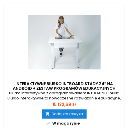
INTERAKTYWNE BIURKO INTBOARD STADY 24″ NA
ANDROID + ZESTAW PROGRAMÓW EDUKACYJNYCH
INTBOARD BRAINY
Biurko interaktywne z oprogramowaniem INTBOARD BRAINY
Biurko interaktywne to nowoczesne rozwiązanie edukacyjne,
które łączy funkcję klasycznego biurka z technologią
Cena
15 132,69 zł
dotykowego ekranu. Dzięki kompaktowej i ergonomicznej
konstrukcji doskonale sprawdzi się zarówno w domu, jak i w
Dodaj do koszyka

placówkach edukacyjnych. Wyposażone w kolorowe gry i

W magazynie
zadania edukacyjne,...