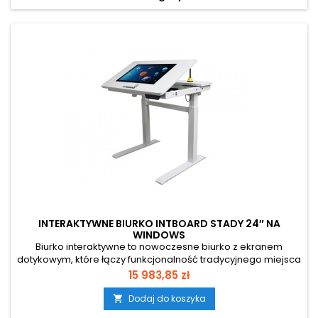
INTERAKTYWNE BIURKO INTBOARD STADY 24″ NA
WINDOWS
Biurko interaktywne to nowoczesne biurko z ekranem
dotykowym, które łączy funkcjonalność tradycyjnego miejsca
do nauki z możliwościami multimedialnymi. Kompaktowa i
Cena
15 983,85 zł
ergonomiczna konstrukcja sprawia, że doskonale sprawdzi
się zarówno w domu, jak i w przedszkolu czy szkole.
Dodaj do koszyka

Wyposażone w kolorowe gry edukacyjne oraz zadania dla