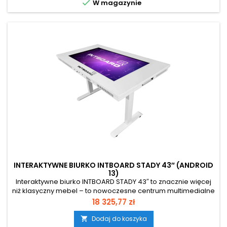

W magazynie
dzieci, wspiera rozwój...
INTERAKTYWNE BIURKO INTBOARD STADY 43″ (ANDROID
13)
Interaktywne biurko INTBOARD STADY 43″ to znacznie więcej
niż klasyczny mebel – to nowoczesne centrum multimedialne
stworzone do nauki, współpracy i rozrywki. Doskonale
Cena
18 325,77 zł
sprawdzi się w szkołach, przedszkolach, biurach, a także w
przestrzeniach edukacyjno-rozrywkowych.
Dodaj do koszyka
