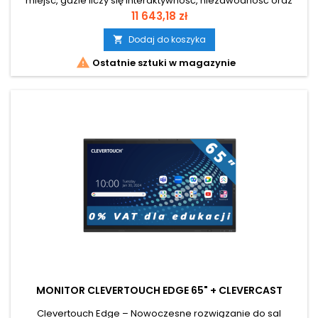
miejsc, gdzie liczy się interaktywność, niezawodność oraz
nowoczesne funkcje w atrakcyjnej cenie. Dla edukacji zakup
Cena
11 643,18 zł
z 0% VAT Przekątna ekranu 75 cali Android 14.0 Certyfikacja
Google EDLA!
Dodaj do koszyka


Ostatnie sztuki w magazynie
MONITOR CLEVERTOUCH EDGE 65" + CLEVERCAST
Clevertouch Edge – Nowoczesne rozwiązanie do sal