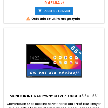
nowoczesne funkcje w atrakcyjnej cenie. Dla edukacji zakup
Cena
9 431,64 zł
z 0% VAT Przekątna ekranu 75 cali Android 14.0 Certyfikacja
Google EDLA!
Dodaj do koszyka


Ostatnie sztuki w magazynie
MONITOR INTERAKTYWNY CLEVERTOUCH X5 8GB 86''
Clevertouch X5 to idealne rozwiązanie dla szkół, biur i innych