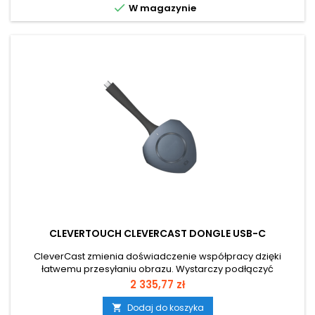

W magazynie
CLEVERTOUCH CLEVERCAST DONGLE USB-C
CleverCast zmienia doświadczenie współpracy dzięki
łatwemu przesyłaniu obrazu. Wystarczy podłączyć
urządzenie do laptopa i kliknąć, aby płynnie przesyłać obraz
Cena
2 335,77 zł
na monitor interaktywny.
Dodaj do koszyka
