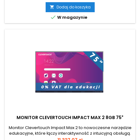
w pełni wykorzystać możliwości technologii w nauczaniu,
zarówno stacjonarnym, jak i hybrydowym. Dla edukacji zakup
Dodaj do koszyka

z 0% VAT Przekątna ekranu 65 cali Android 13.0

W magazynie
MONITOR CLEVERTOUCH IMPACT MAX 2 8GB 75"
Monitor Clevertouch Impact Max 2 to nowoczesne narzędzie
edukacyjne, które łączy interaktywność z intuicyjną obsługą.
Jest idealnym rozwiązaniem dla szkół i uczelni, które pragną
Cena