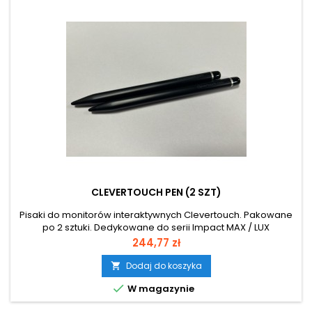
CLEVERTOUCH PEN (2 SZT)
Pisaki do monitorów interaktywnych Clevertouch. Pakowane
po 2 sztuki. Dedykowane do serii Impact MAX / LUX
Cena
244,77 zł
Dodaj do koszyka


W magazynie