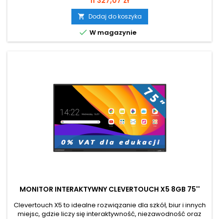
11 327,07 zł
w pełni wykorzystać możliwości technologii w nauczaniu,
zarówno stacjonarnym, jak i hybrydowym. Dla edukacji zakup
Dodaj do koszyka

z 0% VAT Przekątna ekranu 75 cali Android 13.0

W magazynie
MONITOR INTERAKTYWNY CLEVERTOUCH X5 8GB 75''
Clevertouch X5 to idealne rozwiązanie dla szkół, biur i innych
miejsc, gdzie liczy się interaktywność, niezawodność oraz