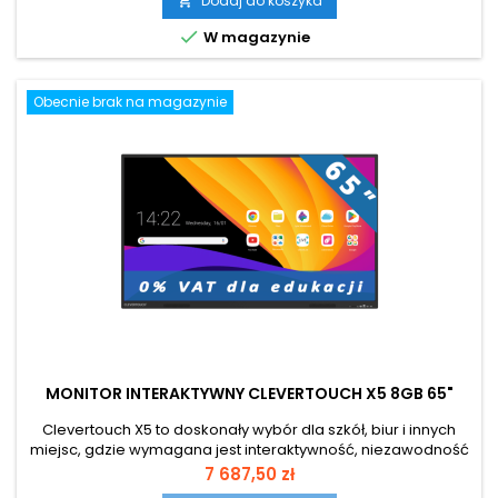
Dodaj do koszyka


W magazynie
Obecnie brak na magazynie
MONITOR INTERAKTYWNY CLEVERTOUCH X5 8GB 65"
Clevertouch X5 to doskonały wybór dla szkół, biur i innych
miejsc, gdzie wymagana jest interaktywność, niezawodność
i nowoczesne funkcje w przystępnej cenie. Dla edukacji
Cena
7 687,50 zł
zakup z 0% VAT Przekątna ekranu 65 cali Android 14.0