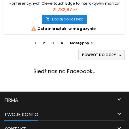
konferencyjnych Clevertouch Edge to interaktywny monitor
"all-in-one", który integruje cyfrową tablicę, zaawansowany
Cena
21 732,87 zł
system audio, kamerę Sony oraz intuicyjny interfejs
użytkownika. Dzięki temu jedno urządzenie zastępuje wiele
Dodaj do koszyka

narzędzi, wspierając współpracę w środowisku biurowym i

Ostatnie sztuki w magazynie
konferencyjnym.
1
2
3
4
Następny

POWRÓT DO GÓRY

Śledź nas na Facebooku

FIRMA

TWOJE KONTO

KONTAKT