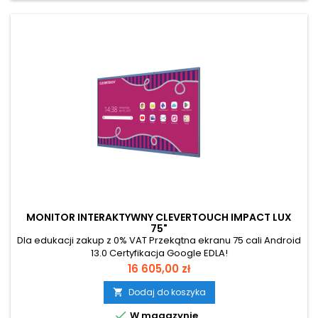
MONITOR INTERAKTYWNY CLEVERTOUCH IMPACT LUX
75"
Dla edukacji zakup z 0% VAT Przekątna ekranu 75 cali Android
13.0 Certyfikacja Google EDLA!
Cena
16 605,00 zł
Dodaj do koszyka


W magazynie