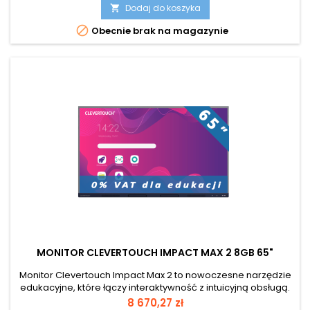
Certyfikacja Google EDLA!
Dodaj do koszyka


Obecnie brak na magazynie
MONITOR CLEVERTOUCH IMPACT MAX 2 8GB 65"
Monitor Clevertouch Impact Max 2 to nowoczesne narzędzie
edukacyjne, które łączy interaktywność z intuicyjną obsługą.
Jest idealnym rozwiązaniem dla szkół i uczelni, które pragną
Cena
8 670,27 zł