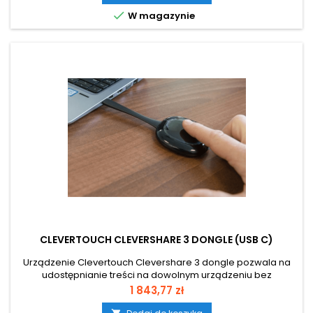

W magazynie
CLEVERTOUCH CLEVERSHARE 3 DONGLE (USB C)
Urządzenie Clevertouch Clevershare 3 dongle pozwala na
udostępnianie treści na dowolnym urządzeniu bez
konieczności pobierania aplikacji.
Cena
1 843,77 zł