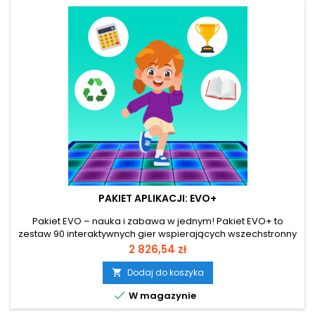
PAKIET APLIKACJI: EVO+
Pakiet EVO – nauka i zabawa w jednym! Pakiet EVO+ to
zestaw 90 interaktywnych gier wspierających wszechstronny
rozwój dzieci. Podzielony na trzy kategorie – edukację,
Cena
2 826,54 zł
rozrywkę i rehabilitację – oferuje gry logiczne, sportowe i
zręcznościowe. Idealny do zabawy w grupie lub w parach,
Dodaj do koszyka

łączy naukę z radością, rozwija motorykę i uczy przez

W magazynie
grywalizację....