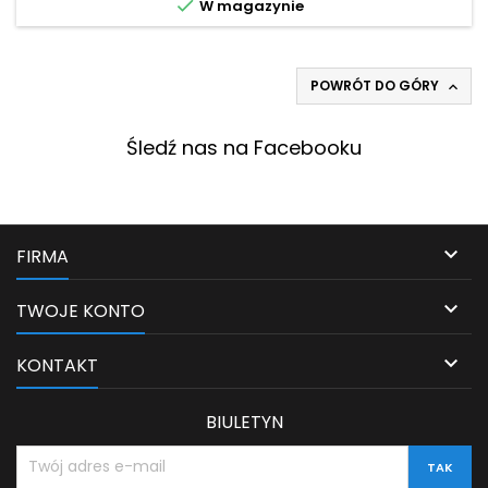

W magazynie
doświadczeniem dla odbiorców....
POWRÓT DO GÓRY

Śledź nas na Facebooku

FIRMA

TWOJE KONTO

KONTAKT
BIULETYN