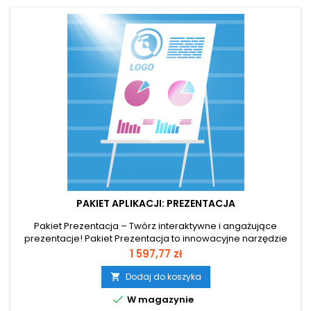
PAKIET APLIKACJI: PREZENTACJA
Pakiet Prezentacja – Twórz interaktywne i angażujące
prezentacje! Pakiet Prezentacja to innowacyjne narzędzie
umożliwiające tworzenie wyjątkowych prezentacji w pełni
Cena
1 597,77 zł
dostosowanych do potrzeb użytkownika. Pozwala dodawać
zdjęcia, filmy, animacje i elementy interaktywne, a także
Dodaj do koszyka

sterować slajdami za pomocą ruchu, dzięki czemu

W magazynie
prezentacja staje się...