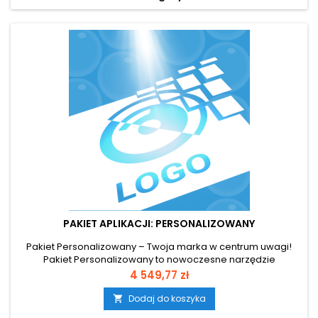
PAKIET APLIKACJI: PERSONALIZOWANY
Pakiet Personalizowany – Twoja marka w centrum uwagi!
Pakiet Personalizowany to nowoczesne narzędzie
pozwalające tworzyć interaktywne gry i aplikacje reklamowe
Cena
4 549,77 zł
dopasowane do Twojej marki. Zestaw 21 aplikacji umożliwia
pełną personalizację logo, kolorów, motywów, muzyki i
Dodaj do koszyka

animacji, dzięki czemu każda gra staje się wyjątkowym