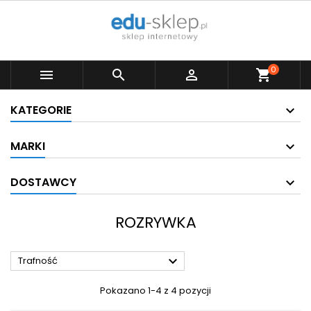
0



shopping_cart
KATEGORIE
MARKI
DOSTAWCY
ROZRYWKA

Trafność
Pokazano 1-4 z 4 pozycji