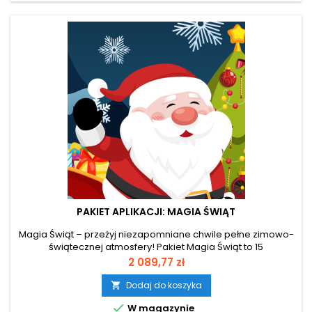
PAKIET APLIKACJI: MAGIA ŚWIĄT
Magia Świąt – przeżyj niezapomniane chwile pełne zimowo-
świątecznej atmosfery! Pakiet Magia Świąt to 15
interaktywnych aplikacji wprowadzających dzieci w klimat
Cena
2 089,77 zł
Bożego Narodzenia i zimowych zabaw. Wspólnie z Mikołajem
i Elfami dzieci ubierają choinkę, pieką pierniczki, biorą udział
Dodaj do koszyka

w śnieżnych pojedynkach i rozwiązują zimowe zagadki.

W magazynie
Aplikacje rozwijają...