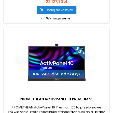
Oferuje 40-punktowy multi-touch i precyzyjną technologię
Cena
22 127,70 zł
Vellum Touch, zapewniającą płynne pisanie i obsługę
gestów. Wyświetlacz 4K UHD (3840 × 2160) z Direct
Dodaj do koszyka

LED gwarantuje ostrość, żywe kolory i szerokie kąty widzenia.

W magazynie
Powłoka antyrefleksyjna i...
PROMETHEAN ACTIVPANEL 10 PREMIUM 55
PROMETHEAN ActivPanel 10 Premium 55 to przełomowe
rozwiązanie, które redefiniuje standardy nauczania i pracy