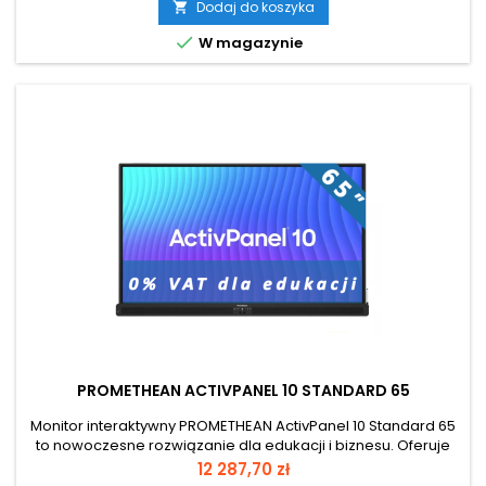
Dodaj do koszyka


W magazynie
PROMETHEAN ACTIVPANEL 10 STANDARD 65
Monitor interaktywny PROMETHEAN ActivPanel 10 Standard 65
to nowoczesne rozwiązanie dla edukacji i biznesu. Oferuje
40-punktowy multi-touch i precyzyjną technologię Vellum
Cena
12 287,70 zł
Touch, zapewniającą płynne pisanie i obsługę gestów.