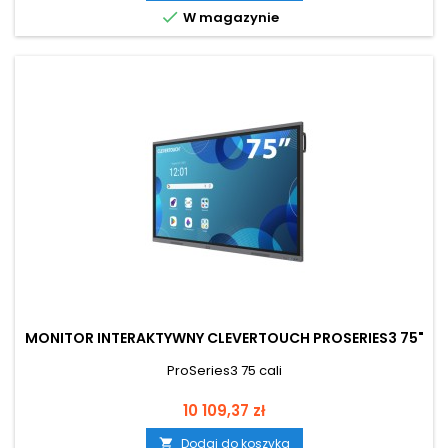

W magazynie
MONITOR INTERAKTYWNY CLEVERTOUCH PROSERIES3 75"
ProSeries3 75 cali
Cena
10 109,37 zł
Dodaj do koszyka
