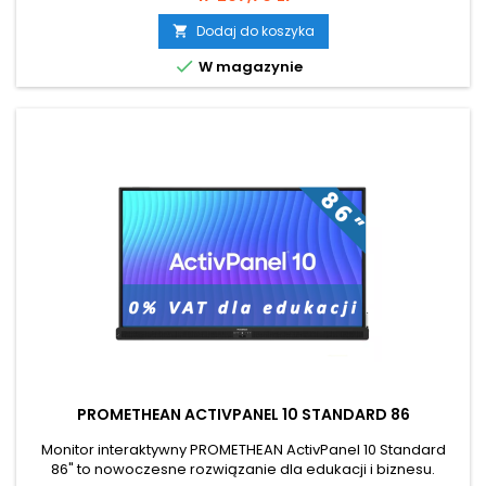
Vellum Touch, zapewniającą płynne pisanie i obsługę
gestów. Wyświetlacz 4K UHD (3840 × 2160) z Direct
Dodaj do koszyka

LED gwarantuje ostrość, żywe kolory i szerokie kąty widzenia.

W magazynie
Powłoka antyrefleksyjna i...
PROMETHEAN ACTIVPANEL 10 STANDARD 86
Monitor interaktywny PROMETHEAN ActivPanel 10 Standard
86" to nowoczesne rozwiązanie dla edukacji i biznesu.