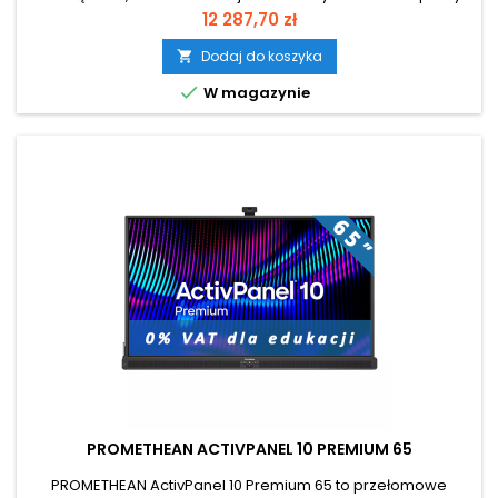
zespołowej. Łączy intuicyjność tradycyjnej tablicy z
Cena
12 287,70 zł
nowoczesnymi możliwościami ekranu dotykowego,
umożliwiając jednoczesną interakcję nawet 50
Dodaj do koszyka

użytkownikom. Jego modułowa konstrukcja pozwala na

W magazynie
wybór systemu operacyjnego – Android, Windows lub...
PROMETHEAN ACTIVPANEL 10 PREMIUM 65
PROMETHEAN ActivPanel 10 Premium 65 to przełomowe