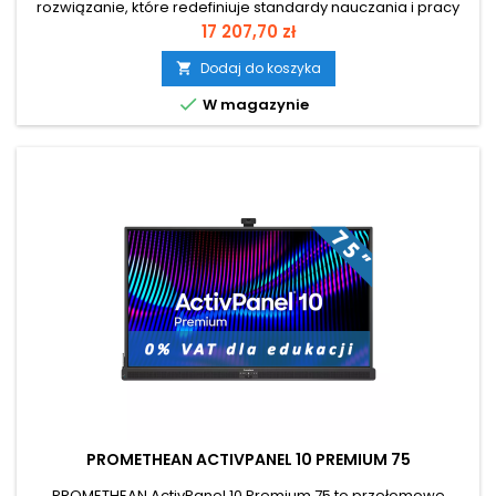
rozwiązanie, które redefiniuje standardy nauczania i pracy
zespołowej. Łączy intuicyjność tradycyjnej tablicy z
Cena
17 207,70 zł
nowoczesnymi możliwościami ekranu dotykowego,
umożliwiając jednoczesną interakcję nawet 50
Dodaj do koszyka

użytkownikom. Jego modułowa konstrukcja pozwala na

W magazynie
wybór systemu operacyjnego – Android, Windows lub...
PROMETHEAN ACTIVPANEL 10 PREMIUM 75
PROMETHEAN ActivPanel 10 Premium 75 to przełomowe