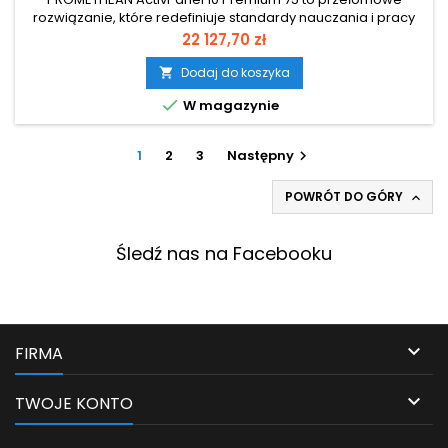
rozwiązanie, które redefiniuje standardy nauczania i pracy
zespołowej. Łączy intuicyjność tradycyjnej tablicy z
Cena
22 127,70 zł
nowoczesnymi możliwościami ekranu dotykowego,
umożliwiając jednoczesną interakcję nawet 50
Dodaj do koszyka

użytkownikom. Jego modułowa konstrukcja pozwala na

W magazynie
wybór systemu operacyjnego – Android, Windows lub...
1
2
3
Następny

POWRÓT DO GÓRY

Śledź nas na Facebooku

FIRMA

TWOJE KONTO