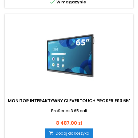

W magazynie
MONITOR INTERAKTYWNY CLEVERTOUCH PROSERIES3 65"
ProSeries3 65 cali
Cena
8 487,00 zł
Dodaj do koszyka
