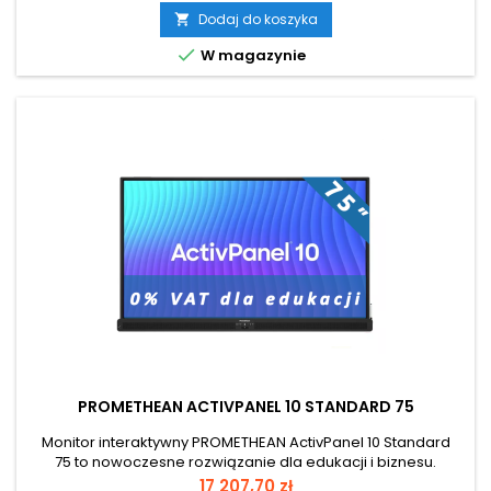
Wyświetlacz 4K UHD (3840 × 2160) z Direct LED gwarantuje
Dodaj do koszyka

ostrość, żywe kolory i szerokie kąty widzenia. Powłoka

W magazynie
antyrefleksyjna i...
PROMETHEAN ACTIVPANEL 10 STANDARD 75
Monitor interaktywny PROMETHEAN ActivPanel 10 Standard
75 to nowoczesne rozwiązanie dla edukacji i biznesu.
Oferuje 40-punktowy multi-touch i precyzyjną technologię
Cena
17 207,70 zł