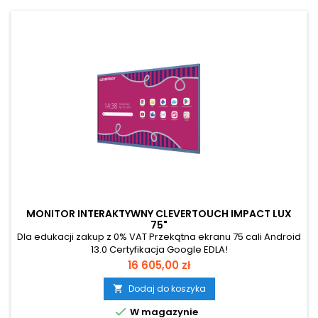
MONITOR INTERAKTYWNY CLEVERTOUCH IMPACT LUX
75"
Dla edukacji zakup z 0% VAT Przekątna ekranu 75 cali Android
13.0 Certyfikacja Google EDLA!
Cena
16 605,00 zł
Dodaj do koszyka


W magazynie