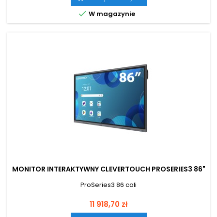

W magazynie
MONITOR INTERAKTYWNY CLEVERTOUCH PROSERIES3 86"
ProSeries3 86 cali
Cena
11 918,70 zł