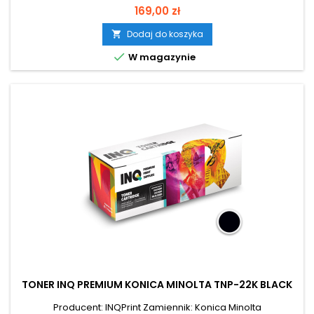
Cena
169,00 zł
Dodaj do koszyka


W magazynie
TONER INQ PREMIUM KONICA MINOLTA TNP-22K BLACK
Producent: INQPrint Zamiennik: Konica Minolta