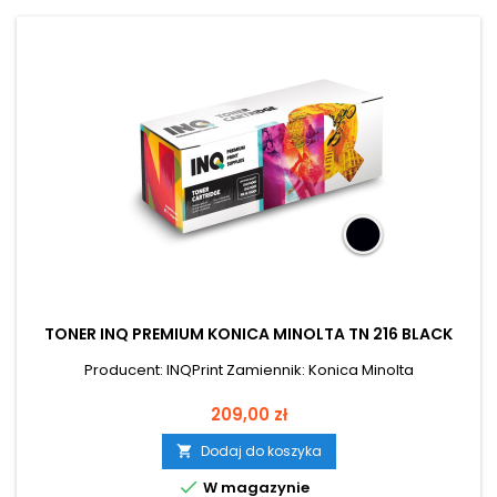
TONER INQ PREMIUM KONICA MINOLTA TN 216 BLACK
Producent: INQPrint Zamiennik: Konica Minolta
Cena
209,00 zł
Dodaj do koszyka


W magazynie