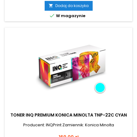
Dodaj do koszyka


W magazynie
TONER INQ PREMIUM KONICA MINOLTA TNP-22C CYAN
Producent: INQPrint Zamiennik: Konica Minolta
Cena