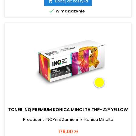
Dodaj do koszyka


W magazynie
TONER INQ PREMIUM KONICA MINOLTA TNP-22Y YELLOW
Producent: INQPrint Zamiennik: Konica Minolta
Cena
179,00 zł