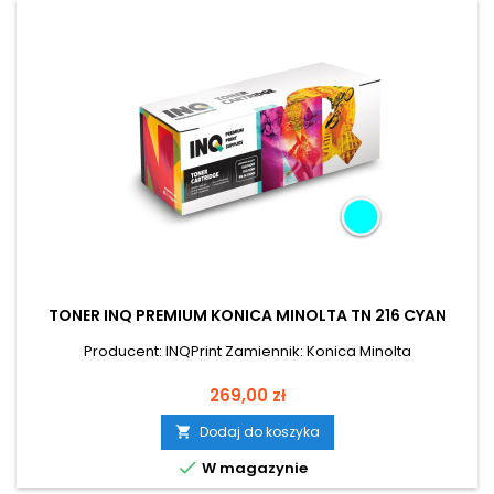
TONER INQ PREMIUM KONICA MINOLTA TN 216 CYAN
Producent: INQPrint Zamiennik: Konica Minolta
Cena
269,00 zł
Dodaj do koszyka


W magazynie