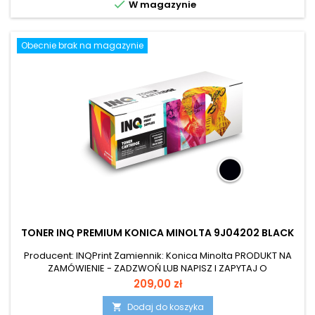

W magazynie
Obecnie brak na magazynie
TONER INQ PREMIUM KONICA MINOLTA 9J04202 BLACK
Producent: INQPrint Zamiennik: Konica Minolta PRODUKT NA
ZAMÓWIENIE - ZADZWOŃ LUB NAPISZ I ZAPYTAJ O
DOSTĘPNOŚĆ!!
Cena
209,00 zł
Dodaj do koszyka
