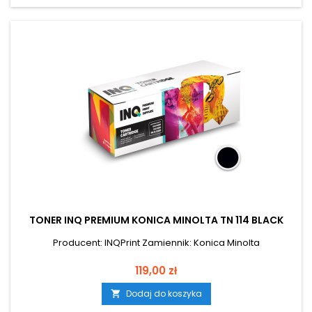
TONER INQ PREMIUM KONICA MINOLTA TN 114 BLACK
Producent: INQPrint Zamiennik: Konica Minolta
Cena
119,00 zł
Dodaj do koszyka
