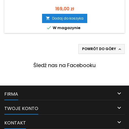
Cena
169,00 zł
Dodaj do koszyka


W magazynie
POWRÓT DO GÓRY

Śledź nas na Facebooku

FIRMA

TWOJE KONTO

KONTAKT