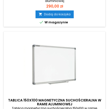
aluminiowej
Cena
290,00 zł
Dodaj do koszyka


W magazynie
TABLICA 150X100 MAGNETYCZNA SUCHOŚCIERALNA W
RAMIE ALUMINIOWEJ
Tablica magnetyczna suchościeralna 150x100 w ramie