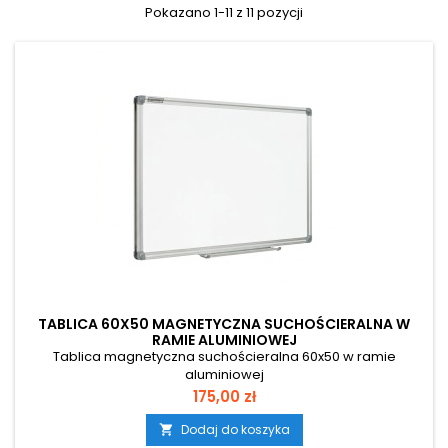
Pokazano 1-11 z 11 pozycji
TABLICA 60X50 MAGNETYCZNA SUCHOŚCIERALNA W
RAMIE ALUMINIOWEJ
Tablica magnetyczna suchościeralna 60x50 w ramie
aluminiowej
Cena
175,00 zł
Dodaj do koszyka
