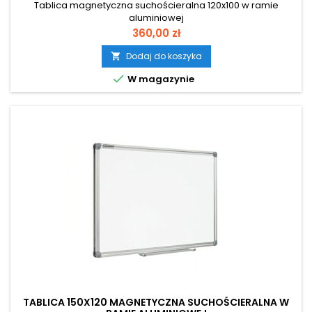
Tablica magnetyczna suchościeralna 120x100 w ramie
aluminiowej
Cena
360,00 zł
Dodaj do koszyka


W magazynie
TABLICA 150X120 MAGNETYCZNA SUCHOŚCIERALNA W