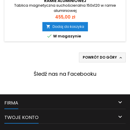
RAMIE ALUMINIOWEJ
Tablica magnetyczna suchościeralna 150x120 w ramie
aluminiowej
Cena
455,00 zł
Dodaj do koszyka


W magazynie
POWRÓT DO GÓRY

Śledź nas na Facebooku

FIRMA

TWOJE KONTO