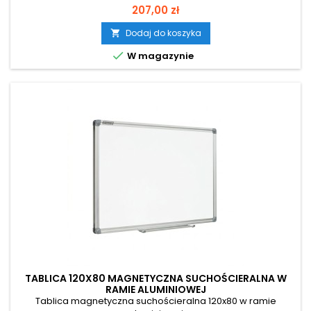
Cena
207,00 zł
Dodaj do koszyka


W magazynie
TABLICA 120X80 MAGNETYCZNA SUCHOŚCIERALNA W
RAMIE ALUMINIOWEJ
Tablica magnetyczna suchościeralna 120x80 w ramie