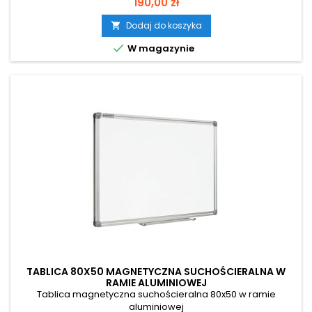
Cena
190,00 zł
Dodaj do koszyka


W magazynie
TABLICA 80X50 MAGNETYCZNA SUCHOŚCIERALNA W
RAMIE ALUMINIOWEJ
Tablica magnetyczna suchościeralna 80x50 w ramie
aluminiowej