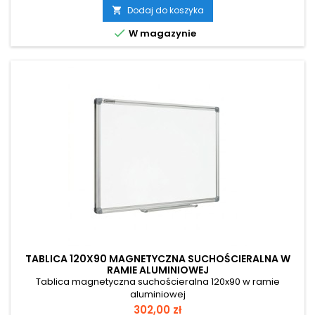
Dodaj do koszyka


W magazynie
TABLICA 120X90 MAGNETYCZNA SUCHOŚCIERALNA W
RAMIE ALUMINIOWEJ
Tablica magnetyczna suchościeralna 120x90 w ramie
aluminiowej
Cena
302,00 zł