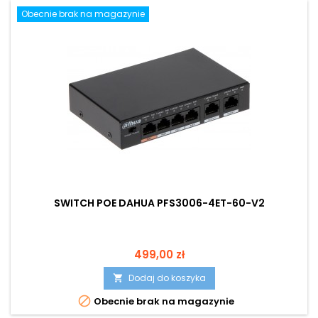
Obecnie brak na magazynie
SWITCH POE DAHUA PFS3006-4ET-60-V2
Cena
499,00 zł
Dodaj do koszyka


Obecnie brak na magazynie