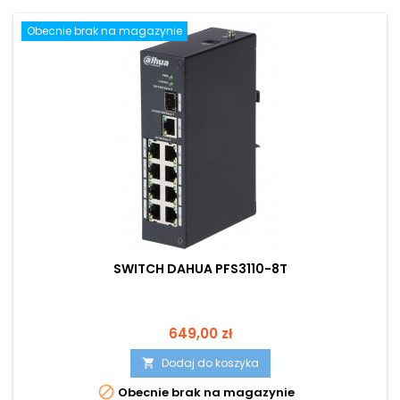
Obecnie brak na magazynie
SWITCH DAHUA PFS3110-8T
Cena
649,00 zł
Dodaj do koszyka


Obecnie brak na magazynie