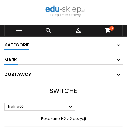
0



shopping_cart
KATEGORIE
MARKI
DOSTAWCY
SWITCHE

Trafność
Pokazano 1-2 z 2 pozycji