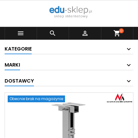
0



shopping_cart
KATEGORIE
MARKI
DOSTAWCY
Obecnie brak na magazynie