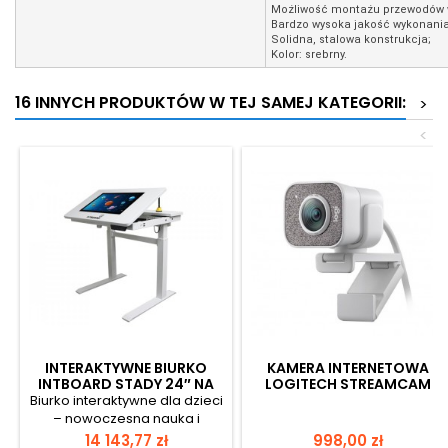
Możliwość montażu przewodów w
Bardzo wysoka jakość wykonania
Solidna, stalowa konstrukcja;
Kolor: srebrny.
16 INNYCH PRODUKTÓW W TEJ SAMEJ KATEGORII:
>
<
INTERAKTYWNE BIURKO
KAMERA INTERNETOWA
INTBOARD STADY 24″ NA
LOGITECH STREAMCAM
ANDROID
BIAŁY
Biurko interaktywne dla dzieci
– nowoczesna nauka i
zabawa w jednym Biurko
Cena
Cena
14 143,77 zł
998,00 zł