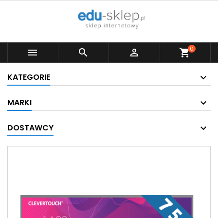
0



shopping_cart
KATEGORIE
MARKI
DOSTAWCY