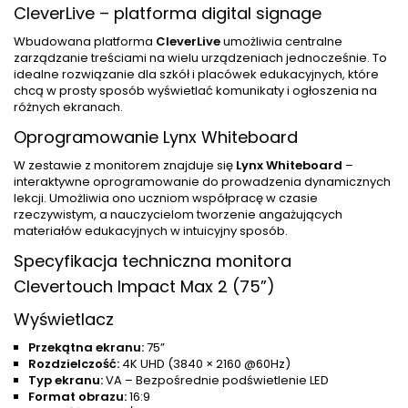
CleverLive – platforma digital signage
Wbudowana platforma
CleverLive
umożliwia centralne
zarządzanie treściami na wielu urządzeniach jednocześnie. To
idealne rozwiązanie dla szkół i placówek edukacyjnych, które
chcą w prosty sposób wyświetlać komunikaty i ogłoszenia na
różnych ekranach.
Oprogramowanie Lynx Whiteboard
W zestawie z monitorem znajduje się
Lynx Whiteboard
–
interaktywne oprogramowanie do prowadzenia dynamicznych
lekcji. Umożliwia ono uczniom współpracę w czasie
rzeczywistym, a nauczycielom tworzenie angażujących
materiałów edukacyjnych w intuicyjny sposób.
Specyfikacja techniczna monitora
Clevertouch Impact Max 2 (75”)
Wyświetlacz
Przekątna ekranu:
75”
Rozdzielczość:
4K UHD (3840 × 2160 @60Hz)
Typ ekranu:
VA – Bezpośrednie podświetlenie LED
Format obrazu:
16:9