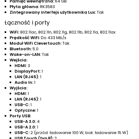
Pamięć wewnętrzna:
64 GB
Płyta główna:
RK3583
Zintegrowany interfejs użytkownika Lux:
Tak
Łączność i porty
WiFi:
802.11ac, 802.11n, 802.11g, 802.11b, 802.11a, 802.11ax
Prędkość WiFi:
Do 433 Mb/s
Moduł WiFi Clevertouch:
Tak
Bluetooth:
5.0
Wake-on-LAN:
Tak
Wejścia:
HDMI:
3
DisplayPort:
1
LAN (RJ45):
1
Audio In:
1
Wyjścia:
HDMI:
1
LAN (RJ45):
1
USB-C:
1
Optyczne:
1
Porty USB:
USB-A 3.0:
4
USB-A 2.0:
1
USB-C:
2 (przód: ładowanie 100 W, bok: ładowanie 15 W)
USB Touch (typ B):
2