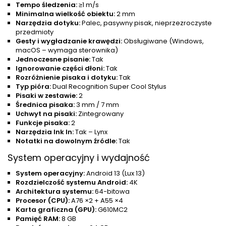
Tempo śledzenia:
≥1 m/s
Minimalna wielkość obiektu:
2 mm
Narzędzia dotyku:
Palec, pasywny pisak, nieprzezroczyste
przedmioty
Gesty i wygładzanie krawędzi:
Obsługiwane (Windows,
macOS – wymaga sterownika)
Jednoczesne pisanie:
Tak
Ignorowanie części dłoni:
Tak
Rozróżnienie pisaka i dotyku:
Tak
Typ pióra:
Dual Recognition Super Cool Stylus
Pisaki w zestawie:
2
Średnica pisaka:
3 mm / 7 mm
Uchwyt na pisaki:
Zintegrowany
Funkcje pisaka:
2
Narzędzia Ink In:
Tak – Lynx
Notatki na dowolnym źródle:
Tak
System operacyjny i wydajność
System operacyjny:
Android 13 (Lux 13)
Rozdzielczość systemu Android:
4K
Architektura systemu:
64-bitowa
Procesor (CPU):
A76 ×2 + A55 ×4
Karta graficzna (GPU):
G610MC2
Pamięć RAM:
8 GB