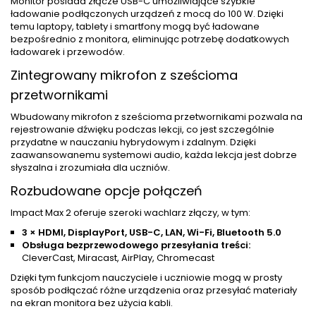
Monitor posiada złącze USB-C umożliwiające szybkie
ładowanie podłączonych urządzeń z mocą do 100 W. Dzięki
temu laptopy, tablety i smartfony mogą być ładowane
bezpośrednio z monitora, eliminując potrzebę dodatkowych
ładowarek i przewodów.
Zintegrowany mikrofon z sześcioma
przetwornikami
Wbudowany mikrofon z sześcioma przetwornikami pozwala na
rejestrowanie dźwięku podczas lekcji, co jest szczególnie
przydatne w nauczaniu hybrydowym i zdalnym. Dzięki
zaawansowanemu systemowi audio, każda lekcja jest dobrze
słyszalna i zrozumiała dla uczniów.
Rozbudowane opcje połączeń
Impact Max 2 oferuje szeroki wachlarz złączy, w tym:
3 × HDMI, DisplayPort, USB-C, LAN, Wi-Fi, Bluetooth 5.0
Obsługa bezprzewodowego przesyłania treści:
CleverCast, Miracast, AirPlay, Chromecast
Dzięki tym funkcjom nauczyciele i uczniowie mogą w prosty
sposób podłączać różne urządzenia oraz przesyłać materiały
na ekran monitora bez użycia kabli.