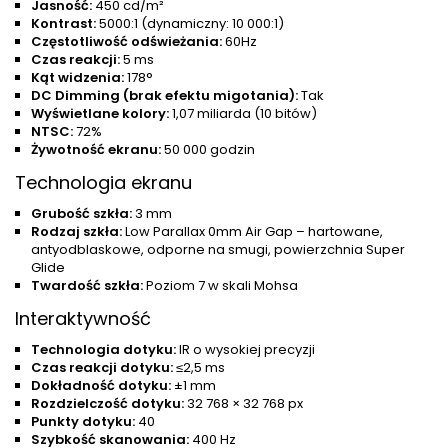
Jasność:
450 cd/m²
Kontrast:
5000:1 (dynamiczny: 10 000:1)
Częstotliwość odświeżania:
60Hz
Czas reakcji:
5 ms
Kąt widzenia:
178°
DC Dimming (brak efektu migotania):
Tak
Wyświetlane kolory:
1,07 miliarda (10 bitów)
NTSC:
72%
Żywotność ekranu:
50 000 godzin
Technologia ekranu
Grubość szkła:
3 mm
Rodzaj szkła:
Low Parallax 0mm Air Gap – hartowane,
antyodblaskowe, odporne na smugi, powierzchnia Super
Glide
Twardość szkła:
Poziom 7 w skali Mohsa
Interaktywność
Technologia dotyku:
IR o wysokiej precyzji
Czas reakcji dotyku:
≤2,5 ms
Dokładność dotyku:
±1 mm
Rozdzielczość dotyku:
32 768 × 32 768 px
Punkty dotyku:
40
Szybkość skanowania:
400 Hz