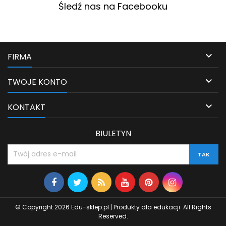
Śledź nas na Facebooku
(AP9) oferuje wysokiej
jakości, wielodotykowy, płaski
wyświetlacz 4K UltraHD w
przystępnej...

FIRMA

TWOJE KONTO

KONTAKT
BIULETYN
© Copyright 2026 Edu-sklep.pl | Produkty dla edukacji. All Rights
Reserved.