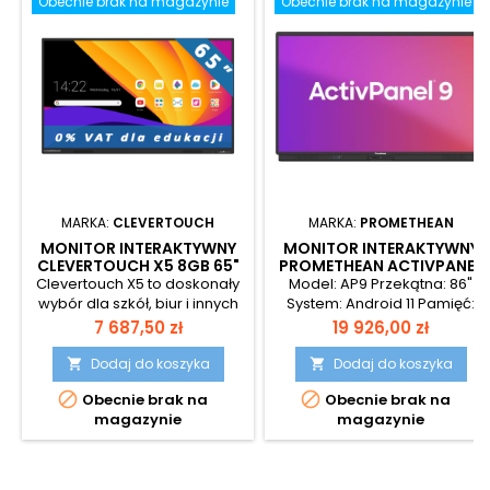
Obecnie brak na magazynie
Obecnie brak na magazynie
MARKA:
CLEVERTOUCH
MARKA:
PROMETHEAN
MONITOR INTERAKTYWNY
MONITOR INTERAKTYWNY
CLEVERTOUCH X5 8GB 65"
PROMETHEAN ACTIVPANEL
9 86” 4K (AP9-A)
Clevertouch X5 to doskonały
Model: AP9 Przekątna: 86"
wybór dla szkół, biur i innych
System: Android 11 Pamięć:
miejsc, gdzie wymagana jest
4 GB RAM i 32 GB ROM
Cena
Cena
7 687,50 zł
19 926,00 zł
interaktywność,
Głośniki: 2 x 15 W Dla szkół
niezawodność i nowoczesne
możliwy zakup bez VAT (VAT
Dodaj do koszyka
Dodaj do koszyka


funkcje w przystępnej cenie.
0%) Najnowszy model


Obecnie brak na
Obecnie brak na
Dla edukacji zakup z 0% VAT
popularnego monitora
magazynie
magazynie
Przekątna ekranu 65 cali
interaktywnego firmy
Android 14.0 Certyfikacja
Promethean oznaczony
Google EDLA!
symbolem AP9 Monitor
dotykowy ActivPanel 9 86’’ 4K