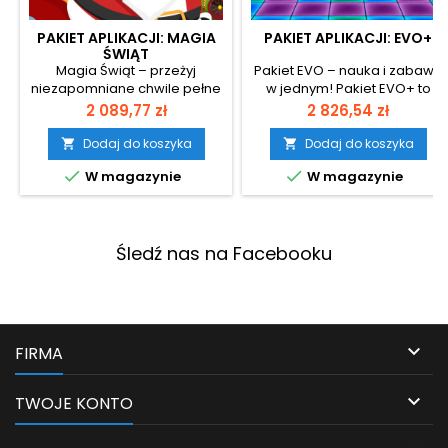
PAKIET APLIKACJI: MAGIA
PAKIET APLIKACJI: EVO+
ŚWIĄT
Magia Świąt – przeżyj
Pakiet EVO – nauka i zabawa
niezapomniane chwile pełne
w jednym! Pakiet EVO+ to
zimowo-świątecznej
zestaw 90 interaktywnych
Cena
Cena
2 089,77 zł
2 826,54 zł
atmosfery! Pakiet Magia
gier wspierających
Świąt to 15 interaktywnych
wszechstronny rozwój dzieci.
Dodaj do koszyka
Dodaj do koszyka


aplikacji wprowadzających
Podzielony na trzy kategorie


W magazynie
W magazynie
dzieci w klimat Bożego
– edukację, rozrywkę i
Narodzenia i zimowych
rehabilitację – oferuje gry
zabaw. Wspólnie z Mikołajem
logiczne, sportowe i
i Elfami dzieci ubierają
zręcznościowe. Idealny do
choinkę, pieką pierniczki,
Śledź nas na Facebooku
zabawy w grupie lub w
biorą udział w śnieżnych
parach, łączy naukę z
pojedynkach i rozwiązują
radością, rozwija motorykę i
zimowe zagadki. Aplikacje
uczy przez grywalizację....
rozwijają...

FIRMA

TWOJE KONTO