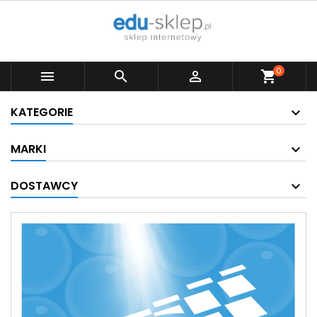
0



shopping_cart
KATEGORIE
MARKI
DOSTAWCY