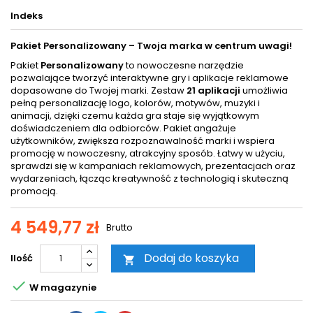
Indeks
Pakiet Personalizowany – Twoja marka w centrum uwagi!
Pakiet
Personalizowany
to nowoczesne narzędzie
pozwalające tworzyć interaktywne gry i aplikacje reklamowe
dopasowane do Twojej marki. Zestaw
21 aplikacji
umożliwia
pełną personalizację logo, kolorów, motywów, muzyki i
animacji, dzięki czemu każda gra staje się wyjątkowym
doświadczeniem dla odbiorców. Pakiet angażuje
użytkowników, zwiększa rozpoznawalność marki i wspiera
promocję w nowoczesny, atrakcyjny sposób. Łatwy w użyciu,
sprawdzi się w kampaniach reklamowych, prezentacjach oraz
wydarzeniach, łącząc kreatywność z technologią i skuteczną
promocją.
4 549,77 zł
Brutto
Dodaj do koszyka
Ilość


W magazynie