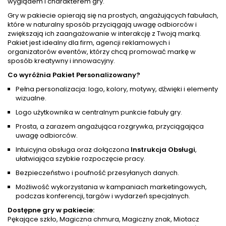
wyglądem i charakterem gry.
Gry w pakiecie opierają się na prostych, angażujących fabułach,
które w naturalny sposób przyciągają uwagę odbiorców i
zwiększają ich zaangażowanie w interakcję z Twoją marką.
Pakiet jest idealny dla firm, agencji reklamowych i
organizatorów eventów, którzy chcą promować markę w
sposób kreatywny i innowacyjny.
Co wyróżnia Pakiet Personalizowany?
Pełna personalizacja: logo, kolory, motywy, dźwięki i elementy
wizualne.
Logo użytkownika w centralnym punkcie fabuły gry.
Prosta, a zarazem angażująca rozgrywka, przyciągająca
uwagę odbiorców.
Intuicyjna obsługa oraz dołączona
Instrukcja Obsługi
,
ułatwiająca szybkie rozpoczęcie pracy.
Bezpieczeństwo i poufność przesyłanych danych.
Możliwość wykorzystania w kampaniach marketingowych,
podczas konferencji, targów i wydarzeń specjalnych.
Dostępne gry w pakiecie:
Pękające szkło, Magiczna chmura, Magiczny znak, Miotacz