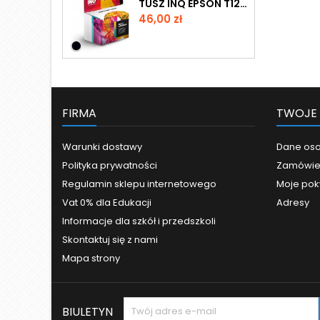
TUSZ INQ EPSON T1261 BLACK
Cena
46,00 zł
FIRMA
TWOJE
Warunki dostawy
Dane os
Polityka prywatności
Zamówie
Regulamin sklepu internetowego
Moje pok
Vat 0% dla Edukacji
Adresy
Informacje dla szkół i przedszkoli
Skontaktuj się z nami
Mapa strony
BIULETYN