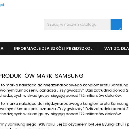
pl

IA
INFORMACJE DLA SZKÓŁ I PRZEDSZKOLI
VAT 0% DLA
 PRODUKTÓW MARKI SAMSUNG
to marka należąca do międzynarodowego konglomeratu Samsung Gr
wolnym tłumaczeniu oznacza „Trzy gwiazdy”. Dziś zatrudnia ponad 27
chodzących w skład grupy sięgają ponad 172 miliardów dolarów.
to marka należąca do międzynarodowego konglomeratu Samsung Gr
wolnym tłumaczeniu oznacza „Trzy gwiazdy”. Dziś zatrudnia ponad 27
chodzących w skład grupy sięgają ponad 172 miliardów dolarów.
firmy Samsung sięga 1938 roku. Jej założycielem był Lee Byung-chull 