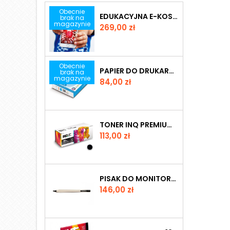
Obecnie
EDUKACYJNA E-KOSZULKA VIRTUALI-TEE
brak na
magazynie
Cena
269,00 zł
Obecnie
PAPIER DO DRUKARKI STANDARD A4
brak na
magazynie
Cena
84,00 zł
TONER INQ PREMIUM BROTHER TN 2421 BLACK
Cena
113,00 zł
PISAK DO MONITORÓW INTERAKTYWNYCH PROMETHEAN SERII NICKEL
Cena
146,00 zł