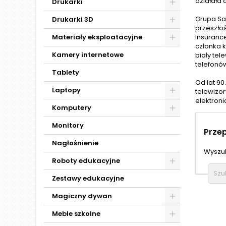
działała 
Drukarki
Grupa Sa
Drukarki 3D
przeszło
Materiały eksploatacyjne
Insuranc
członka 
Kamery internetowe
biały tel
telefonó
Tablety
Od lat 9
Laptopy
telewizor
elektroni
Komputery
Monitory
Prze
Nagłośnienie
Wyszuk
Roboty edukacyjne
Zestawy edukacyjne
Magiczny dywan
Meble szkolne