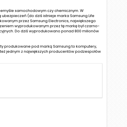
w przemyśle samochodowym czy chemicznym. W
ą ubezpieczeń (do dziś istnieje marka Samsung Life
dukowanym przez Samsung Electronics, największego
ządzeniem wyprodukowanym przez tę markę był czarno-
ikacyjnych. Do dziś wyprodukowano ponad 800 milionów
ukty produkowane pod marką Samsung to komputery,
est też jednym z największych producentów podzespołów