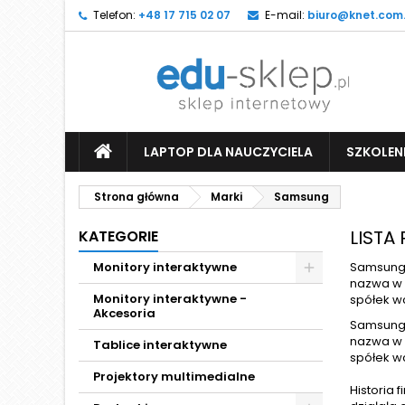
Telefon:
+48 17 715 02 07
E-mail:
biuro@knet.com.
LAPTOP DLA NAUCZYCIELA
SZKOLEN
Strona główna
Marki
Samsung
LISTA
KATEGORIE
Monitory interaktywne
Samsung 
nazwa w 
Monitory interaktywne -
spółek w
Akcesoria
Samsung 
nazwa w 
Tablice interaktywne
spółek w
Projektory multimedialne
Historia 