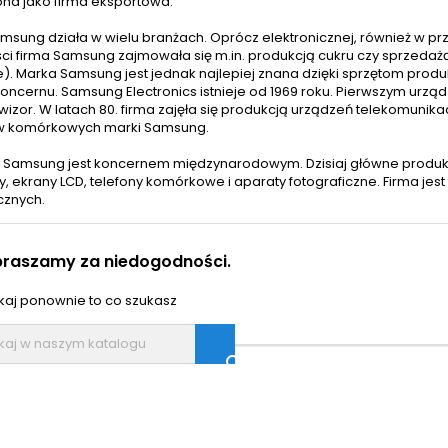
ona jako firma eksportowa.
msung działa w wielu branżach. Oprócz elektronicznej, również 
ści firma Samsung zajmowała się m.in. produkcją cukru czy sprzedaż
e). Marka Samsung jest jednak najlepiej znana dzięki sprzętom pro
koncernu. Samsung Electronics istnieje od 1969 roku. Pierwszym ur
ewizor. W latach 80. firma zajęła się produkcją urządzeń telekomun
w komórkowych marki Samsung.
0. Samsung jest koncernem międzynarodowym. Dzisiaj główne prod
y, ekrany LCD, telefony komórkowe i aparaty fotograficzne. Firma j
cznych.
praszamy za niedogodności.
aj ponownie to co szukasz
