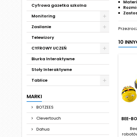
Materi
Cyfrowa gazetka szkolna
Rozmia
Zasto
Monitoring
Zasilanie
Przezroc
Telewizory
10 INN
CYFROWY UCZEŃ
Biurka Interaktywne
Stoły Interaktywne
Tablice
MARKI
BOTZEES
Clevertouch
BEE-BO
Bee
Dahua
robotów