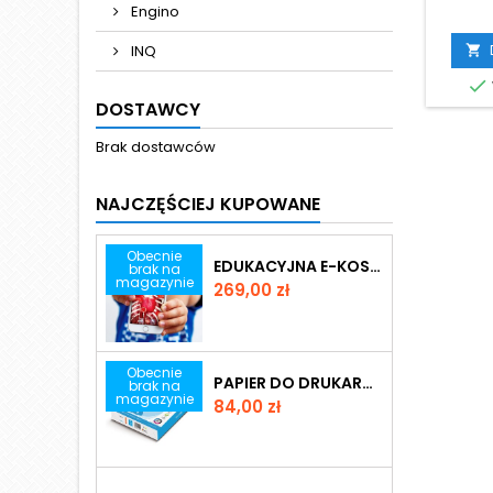
Ko
Engino
eduka
myślą o
INQ

6 rob

stacja
DOSTAWCY
że to 
dla prze
Brak dostawców
NAJCZĘŚCIEJ KUPOWANE
Obecnie
EDUKACYJNA E-KOSZULKA VIRTUALI-TEE
brak na
magazynie
Cena
269,00 zł
Obecnie
PAPIER DO DRUKARKI STANDARD A4
brak na
magazynie
Cena
84,00 zł