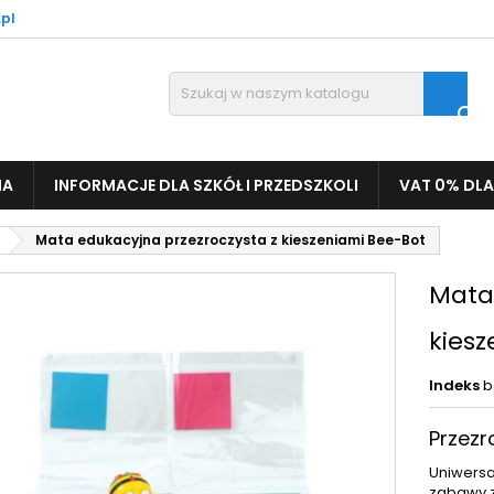
pl

IA
INFORMACJE DLA SZKÓŁ I PRZEDSZKOLI
VAT 0% DLA
Mata edukacyjna przezroczysta z kieszeniami Bee-Bot
Mata
kies
Indeks
b
Przezr
Uniwersa
zabawy z