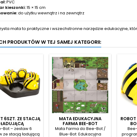
ał:
PVC
r kieszonki:
15 × 15 cm
sowanie:
do użytku wewnątrz i na zewnątrz
zysta mata to praktyczne i wszechstronne narzędzie edukacyjne, kt
YCH PRODUKTÓW W TEJ SAMEJ KATEGORII:
T 6SZT. ZE STACJĄ
MATA EDUKACYJNA
ROBOT 
ŁADUJĄCĄ
FARMA BEE-BOT
BO
-Bot – zestaw 6
Mata Farma do Bee-Bot /
Bee-
 ze stacją ładującą
Blue-Bot Edukacyjna
progra