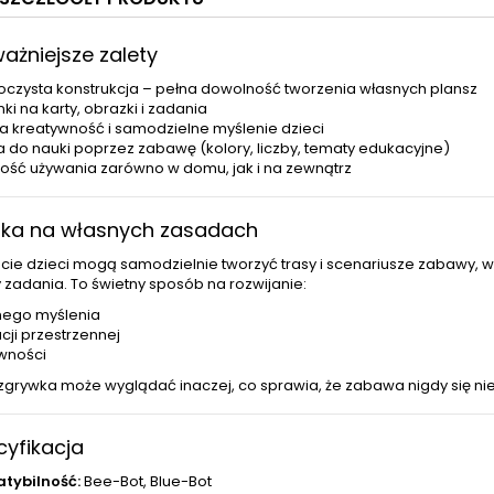
ważniejsze zalety
oczysta konstrukcja – pełna dowolność tworzenia własnych plansz
ki na karty, obrazki i zadania
a kreatywność i samodzielne myślenie dzieci
a do nauki poprzez zabawę (kolory, liczby, tematy edukacyjne)
ość używania zarówno w domu, jak i na zewnątrz
uka na własnych zasadach
acie dzieci mogą samodzielnie tworzyć trasy i scenariusze zabawy, 
y zadania. To świetny sposób na rozwijanie:
nego myślenia
cji przestrzennej
wności
zgrywka może wyglądać inaczej, co sprawia, że zabawa nigdy się nie
cyfikacja
tybilność:
Bee-Bot, Blue-Bot