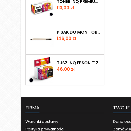
TONER INQ PREMIUM BROTHER TN 2421 BLACK
Cena
113,00 zł
PISAK DO MONITORÓW INTERAKTYWNYCH PROMETHEAN SERII NICKEL
Cena
146,00 zł
TUSZ INQ EPSON T1261 BLACK
Cena
46,00 zł
FIRMA
TWOJE
Warunki dostawy
Dane os
Polityka prywatności
Zamówie