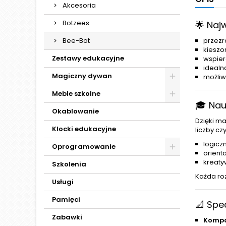
Akcesoria
Botzees
🌟 Naj
Bee-Bot
przezr
kieszon
Zestawy edukacyjne
wspier
idealn
Magiczny dywan
możliw
Meble szkolne
🎓 Na
Okablowanie
Dzięki m
Klocki edukacyjne
liczby cz
logicz
Oprogramowanie
orienta
kreaty
Szkolenia
Każda ro
Usługi
Pamięci
📐 Spe
Zabawki
Kompa