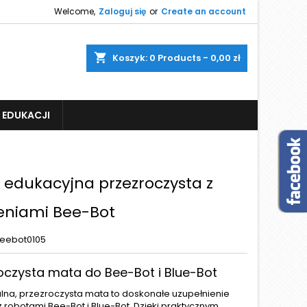
Welcome,
Zaloguj się
or
Create an account
shopping_cart
Koszyk:
0
Products - 0,00 zł
 EDUKACJI
 edukacyjna przezroczysta z
zeniami Bee-Bot
eebot0105
oczysta mata do Bee-Bot i Blue-Bot
lna, przezroczysta mata to doskonałe uzupełnienie
 robotami Bee-Bot i Blue-Bot. Dzięki praktycznym