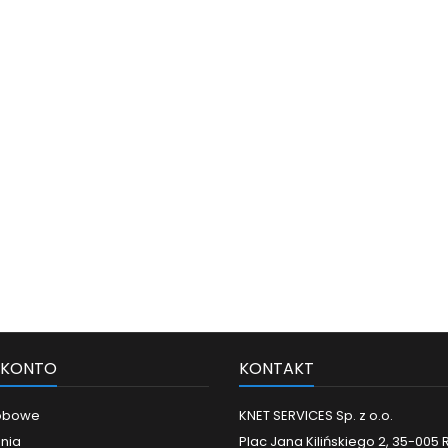
 KONTO
KONTAKT
obowe
KNET SERVICES Sp. z o.o.
nia
Plac Jana Kilińskiego 2, 35-005