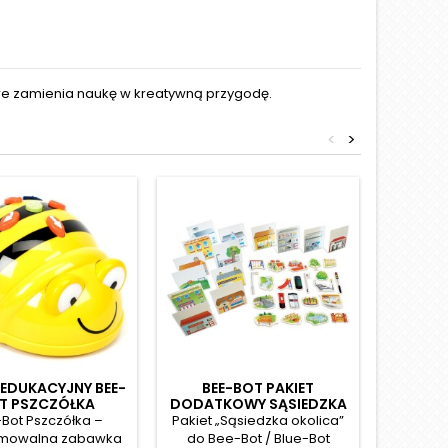
óre zamienia naukę w kreatywną przygodę.
<
>
EDUKACYJNY BEE-
BEE-BOT PAKIET
TORB
T PSZCZÓŁKA
DODATKOWY SĄSIEDZKA
OKOLICA
Bot Pszczółka –
Pakiet „Sąsiedzka okolica”
Torba po
mowalna zabawka
do Bee-Bot / Blue-Bot
/ Blue