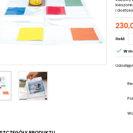
kieszonk
i dostos
230,0
Ilość

W m
Udostępn
Re
Po
Wa
SZCZEGÓŁY PRODUKTU