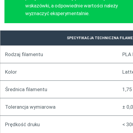
wskazówki, a odpowiednie wartości należy
wyznaczyć eksperymentalnie.
SPECYFIKACJA TECHNICZNA FILAM
Rodzaj filamentu
PLA 
Kolor
Latt
Średnica filamentu
1,7
Tolerancja wymiarowa
± 0,
Prędkość druku
< 3