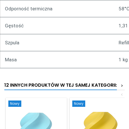
Odporność termiczna
58°
Gęstość
1,31
Szpula
Refil
Masa
1 kg
12 INNYCH PRODUKTÓW W TEJ SAMEJ KATEGORII:
>
<
Nowy
Nowy