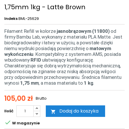
1,75mm 1kg - Latte Brown
Indeks
BML-25629
Filament Refill w kolorze
jasnobrązowym (11800)
od
firmy Bambu Lab, wykonany z materiału PLA Matte. Jest
biodegradowalny i łatwy w użyciu, a powstałe dzięki
niemu wydruki posiadają powierzchnię o
matowym
wykończeniu
. Kompatybilny z systemem AMS, posiada
wbudowany
RFID
ułatwiający konfigurację.
Charakteryzuje się dobrą wytrzymałością mechaniczną,
odpornością na zginanie oraz niską absorpcją wilgoci
przy odpowiednim przechowywaniu. Średnica filamentu
wynosi
1,75 mm
, a masa materiału to
1 kg
.
105,00 zł
Brutto
Dodaj do koszyka
Ilość


W magazynie