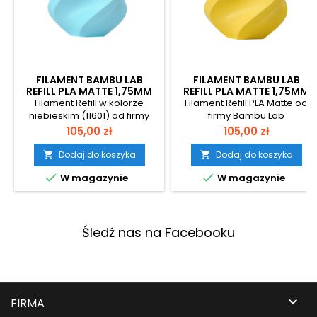
FILAMENT BAMBU LAB
FILAMENT BAMBU LAB
REFILL PLA MATTE 1,75MM
REFILL PLA MATTE 1,75MM
1KG - ICE BLUE
1KG - LEMON YELLOW
Filament Refill w kolorze
Filament Refill PLA Matte od
niebieskim (11601) od firmy
firmy Bambu Lab
Bambu Lab, wykonany z
przeznaczony do użytku ze
Cena
Cena
105,00 zł
105,00 zł
materiału PLA Matte. Jest
szpulą wielorazową. Jest
biodegradowalny i łatwy w
łatwy w użyciu, a wydruki
Dodaj do koszyka
Dodaj do koszyka


użyciu, a powstałe dzięki
powstałe dzięki niemu


W magazynie
W magazynie
niemu wydruki posiadają
posiadają powierzchnię o
powierzchnię o matowym
matowym wykończeniu.
wykończeniu. Kompatybilny z
Materiał jest w kolorze Lemon
systemem AMS, posiada
Yellow (11400), ma średnicę
wbudowany RFID ułatwiający
Śledź nas na Facebooku
1,75 mm, a jego masa wynosi
konfigurację. Charakteryzuje
1 kg.
się dobrą wytrzymałością
mechaniczną, odpornością...

FIRMA