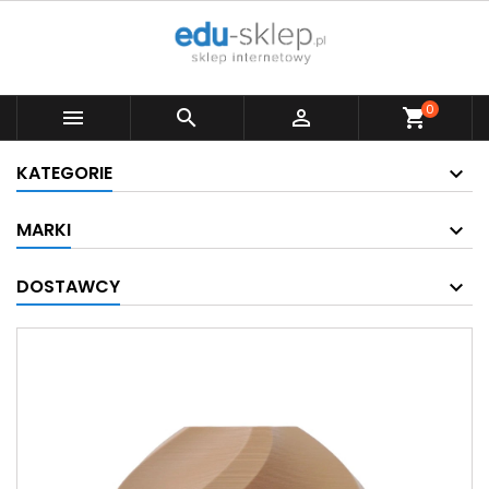
0



shopping_cart
KATEGORIE
MARKI
DOSTAWCY