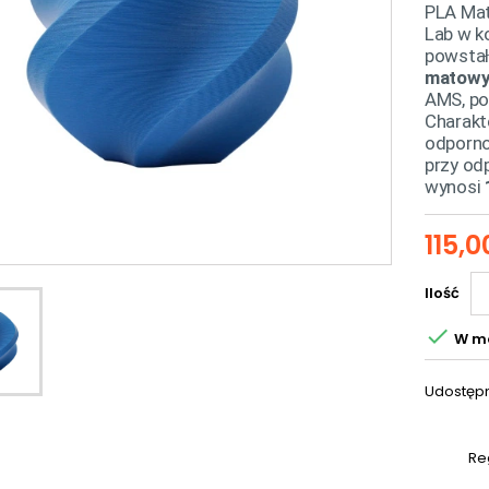
PLA Mat
Lab w ko
powstał
matowy
AMS, p
Charakt
odporno
przy od
wynosi
115,0
Ilość

W m
Udostępn
Re