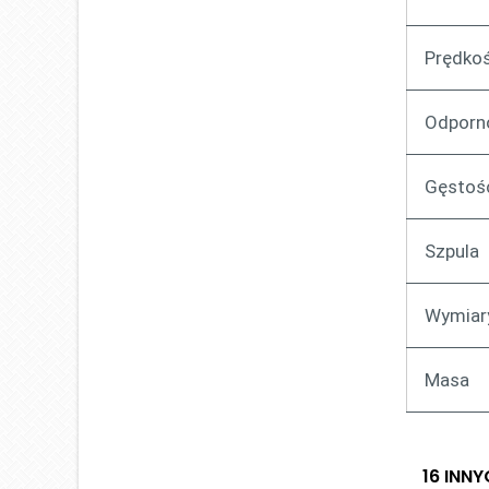
Prędkoś
Odporn
Gęstoś
Szpula
Wymiary
Masa
16 INN