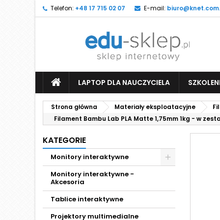
Telefon:
+48 17 715 02 07
E-mail:
biuro@knet.com.
LAPTOP DLA NAUCZYCIELA
SZKOLEN
Strona główna
Materiały eksploatacyjne
Fi
Filament Bambu Lab PLA Matte 1,75mm 1kg - w zestaw
KATEGORIE
Monitory interaktywne
Monitory interaktywne -
Akcesoria
Tablice interaktywne
Projektory multimedialne