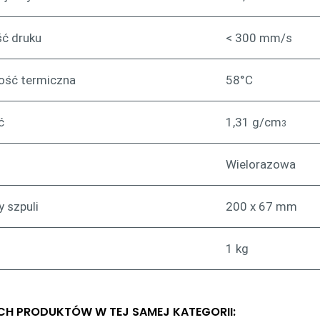
ć druku
< 300 mm/s
ość termiczna
58°C
ć
1,31 g/cm
3
Wielorazowa
 szpuli
200 x 67 mm
1 kg
YCH PRODUKTÓW W TEJ SAMEJ KATEGORII: