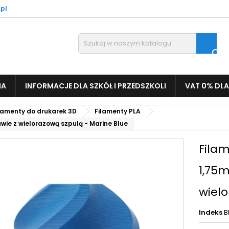
pl

IA
INFORMACJE DLA SZKÓŁ I PRZEDSZKOLI
VAT 0% DLA
lamenty do drukarek 3D
Filamenty PLA
ie z wielorazową szpulą - Marine Blue
Fila
1,75m
wielo
Indeks
B