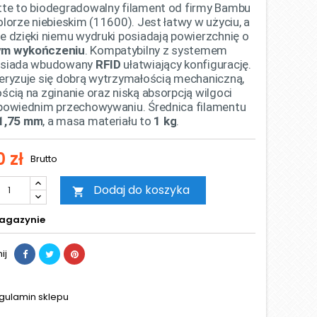
te to biodegradowalny filament od firmy Bambu
lorze niebieskim (11600). Jest łatwy w użyciu, a
e dzięki niemu wydruki posiadają powierzchnię o
m wykończeniu
. Kompatybilny z systemem
osiada wbudowany
RFID
ułatwiający konfigurację.
eryzuje się dobrą wytrzymałością mechaniczną,
ścią na zginanie oraz niską absorpcją wilgoci
powiednim przechowywaniu. Średnica filamentu
1,75 mm
, a masa materiału to
1 kg
.
0 zł
Brutto
Dodaj do koszyka

agazynie
ij
gulamin sklepu