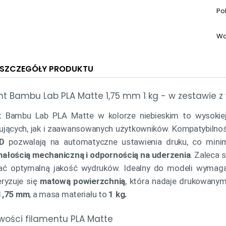
Po
Wa
SZCZEGÓŁY PRODUKTU
nt Bambu Lab PLA Matte 1,75 mm 1 kg - w zestawie z 
t Bambu Lab PLA Matte w kolorze niebieskim to wysokiej
ujących, jak i zaawansowanych użytkowników. Kompatybiln
ID
pozwalają na automatyczne ustawienia druku, co minimal
ałością mechaniczną i odpornością na uderzenia
. Zaleca 
ć optymalną jakość wydruków. Idealny do modeli wymagając
eryzuje się
matową powierzchnią
, która nadaje drukowany
1,75 mm
, a masa materiału to
1 kg.
wości filamentu PLA Matte