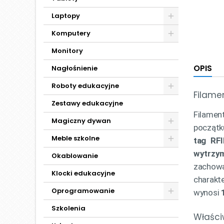
Laptopy
Komputery
Monitory
OPIS
Nagłośnienie
Roboty edukacyjne
Filame
Zestawy edukacyjne
Filamen
Magiczny dywan
początk
Meble szkolne
tag RF
wytrzym
Okablowanie
zachowa
Klocki edukacyjne
charakt
Oprogramowanie
wynosi
Szkolenia
Właści