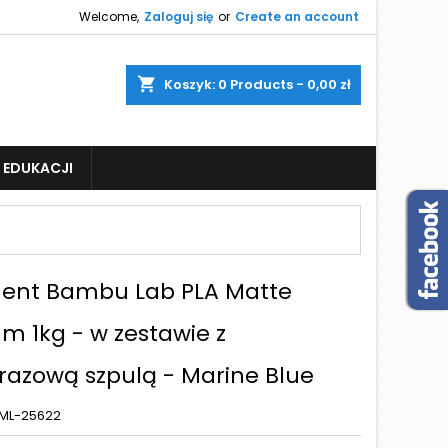
Welcome,
Zaloguj się
or
Create an account
shopping_cart
Koszyk:
0
Products - 0,00 zł
 EDUKACJI
ment Bambu Lab PLA Matte
m 1kg - w zestawie z
razową szpulą - Marine Blue
ML-25622