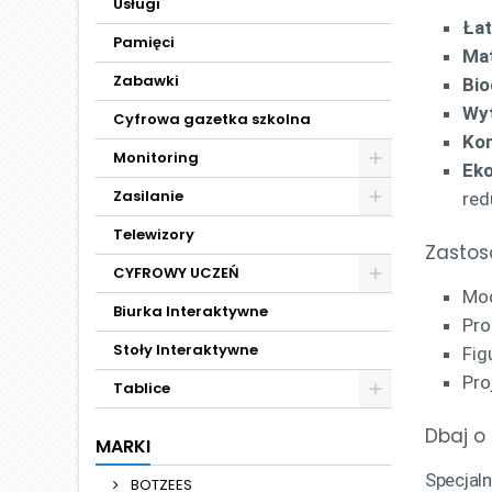
Usługi
Ła
Pamięci
Ma
Zabawki
Bi
Wy
Cyfrowa gazetka szkolna
Kom
Monitoring
Eko
Zasilanie
red
Telewizory
Zastos
CYFROWY UCZEŃ
Mod
Biurka Interaktywne
Pro
Stoły Interaktywne
Fig
Pro
Tablice
Dbaj o
MARKI
Specjal
BOTZEES