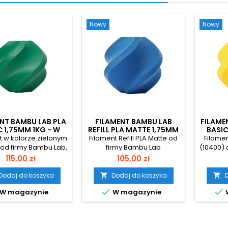
Nowy
Nowy
NT BAMBU LAB PLA
FILAMENT BAMBU LAB
FILAME
C 1,75MM 1KG - W
REFILL PLA MATTE 1,75MM
BASIC
ZESTAWIE Z
1KG - MARINE BLUE
t w kolorze zielonym
Filament Refill PLA Matte od
Filamen
RAZOWĄ SZPULĄ -
WIELO
 od firmy Bambu Lab,
firmy Bambu Lab
(10400) 
STLETOE GREEN
ny z materiału PLA
przeznaczony do użytku ze
wykona
Cena
Cena
115,00 zł
105,00 zł
Produkt dostarczany
szpulą wielorazową. Jest
Basic. 
niowym opakowaniu,
łatwy w użyciu, a wydruki
w próżn
Dodaj do koszyka
Dodaj do koszyka
D


stawie ze szpulą
powstałe dzięki niemu
w ze


W magazynie
W magazynie
orazowego użytku.
posiadają powierzchnię o
wielo
aczony do użytku w
matowym wykończeniu.
Przezn
ach 3D, pracujących
Materiał jest w kolorze
drukark
chnologii FFF/FDM.
Marine Blue (11104), ma
w tec