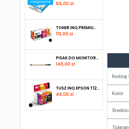
magazynie
Cena
84,00 zł
TONER INQ PREMIUM BROTHER TN 2421 BLACK
Cena
113,00 zł
PISAK DO MONITORÓW INTERAKTYWNYCH PROMETHEAN SERII NICKEL
Cena
146,00 zł
Rodzaj 
TUSZ INQ EPSON T1261 BLACK
Kolor
Cena
46,00 zł
Średnic
Tolera