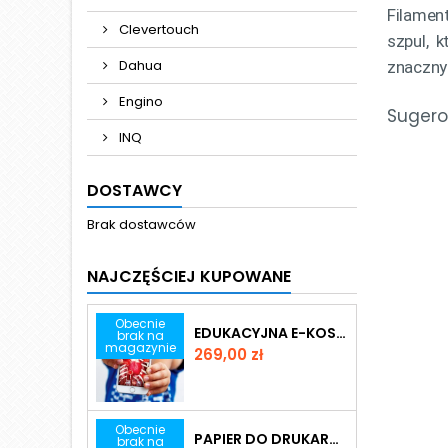
Filamen
Clevertouch
szpul, 
Dahua
znaczny
Engino
Sugero
INQ
DOSTAWCY
Brak dostawców
NAJCZĘŚCIEJ KUPOWANE
Obecnie
EDUKACYJNA E-KOSZULKA VIRTUALI-TEE
brak na
magazynie
Cena
269,00 zł
Obecnie
PAPIER DO DRUKARKI STANDARD A4
brak na