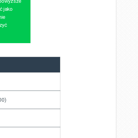
 powyższe
ć jako
nie
zyć
00)