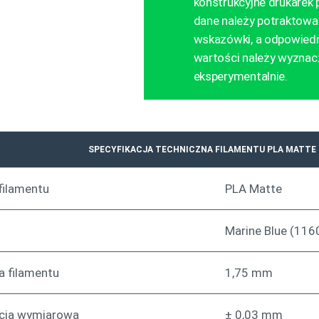
konstrukcyjne drukarek
dane należy potraktowa
wskazówki, a odpowied
wartości należy wyznac
eksperymentalnie.
SPECYFIKACJA TECHNICZNA FILAMENTU PLA MATTE
filamentu
PLA Matte
Marine Blue (116
a filamentu
1,75 mm
ncja wymiarowa
± 0,03 mm