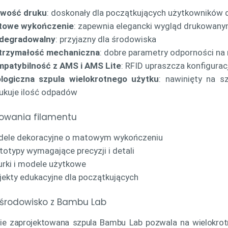
twość druku
: doskonały dla początkujących użytkowników d
towe wykończenie
: zapewnia elegancki wygląd drukowa
odegradowalny
: przyjazny dla środowiska
trzymałość mechaniczna
: dobre parametry odporności na r
patybilność z AMS i AMS Lite
: RFID upraszcza konfigura
logiczna szpula wielokrotnego użytku
: nawinięty na s
ukuje ilość odpadów
owania filamentu
ele dekoracyjne o matowym wykończeniu
totypy wymagające precyzji i detali
urki i modele użytkowe
jekty edukacyjne dla początkujących
 środowisko z Bambu Lab
nie zaprojektowana szpula Bambu Lab pozwala na wielokrotn