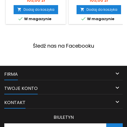
105,00 zł
105,00 zł
materiału PLA Basic. Produkt
materiału PLA Basic. Produkt
dostarczany w próżniowym
dostarczany w próżniowym
Dodaj do koszyka
Dodaj do koszyka


opakowaniu. Przeznaczony
opakowaniu. Przeznaczony


W magazynie
W magazynie
do użytku w drukarkach 3D,
do użytku w drukarkach 3D,
pracujących w technologii
pracujących w technologii
FFF/FDM. Wkład jest
FFF/FDM. Wkład jest
biodegradowalny. Średnica
biodegradowalny. Średnica
filamentu wynosi 1,75 mm, a
filamentu wynosi 1,75 mm, a
masa materiału to 1 kg.
Śledź nas na Facebooku
masa materiału to 1 kg.

FIRMA

TWOJE KONTO

KONTAKT
BIULETYN