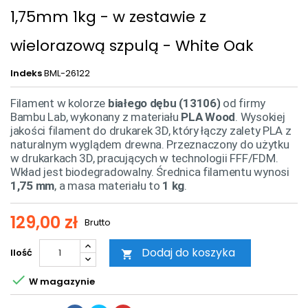
1,75mm 1kg - w zestawie z
wielorazową szpulą - White Oak
Indeks
BML-26122
Filament w kolorze
białego dębu (13106)
od firmy
Bambu Lab, wykonany z materiału
PLA Wood
. Wysokiej
jakości filament do drukarek 3D, który łączy zalety PLA z
naturalnym wyglądem drewna. Przeznaczony do użytku
w drukarkach 3D, pracujących w technologii FFF/FDM.
Wkład jest biodegradowalny. Średnica filamentu wynosi
1,75 mm
, a masa materiału to
1 kg
.
129,00 zł
Brutto
Dodaj do koszyka
Ilość


W magazynie