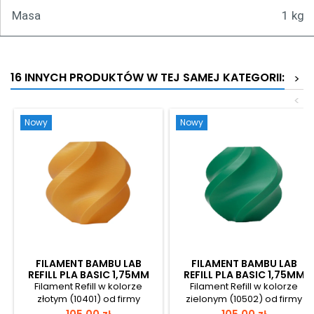
Masa
1 kg
16 INNYCH PRODUKTÓW W TEJ SAMEJ KATEGORII:
>
<
Nowy
Nowy
FILAMENT BAMBU LAB
FILAMENT BAMBU LAB
REFILL PLA BASIC 1,75MM
REFILL PLA BASIC 1,75MM
1KG - GOLD
1KG - MISTLETOE GREEN
Filament Refill w kolorze
Filament Refill w kolorze
złotym (10401) od firmy
zielonym (10502) od firmy
Bambu Lab, wykonany z
Bambu Lab, wykonany z
Cena
Cena