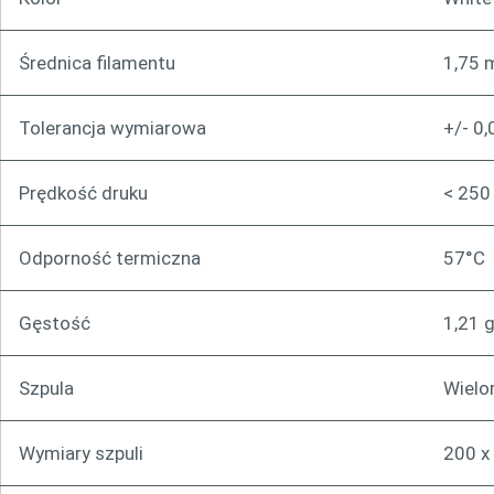
Średnica filamentu
1,75
Tolerancja wymiarowa
+/- 0
Prędkość druku
< 25
Odporność termiczna
57°C
Gęstość
1,21 
Szpula
Wielo
Wymiary szpuli
200 x