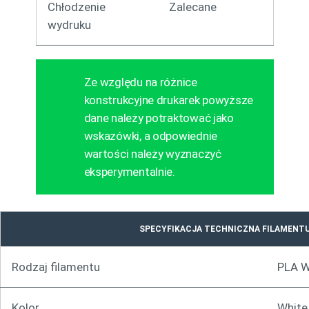
Chłodzenie
Zalecane
wydruku
Ze względu na różnice
konstrukcyjne drukarek powyższe
dane należy potraktować jako
wskazówki, a odpowiednie
wartości należy wyznaczyć
eksperymentalnie.
SPECYFIKACJA TECHNICZNA FILAMENT
Rodzaj filamentu
PLA 
Kolor
White