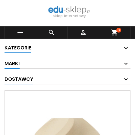
0



shopping_cart
KATEGORIE
MARKI
DOSTAWCY