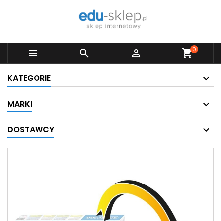
0



shopping_cart
KATEGORIE
MARKI
DOSTAWCY