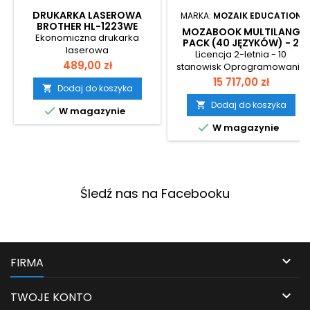
DRUKARKA LASEROWA
MARKA:
MOZAIK EDUCATION
BROTHER HL-1223WE
MOZABOOK MULTILANG
Ekonomiczna drukarka
PACK (40 JĘZYKÓW) - 2
laserowa
LATA NA 10 URZĄDZEŃ
Licencja 2-letnia - 10
monochromatyczna.
Cena
489,00 zł
stanowisk Oprogramowanie
prezentacyjne: Nowoczesne
Cena
15 717,00 zł
Dodaj do koszyka

narzędzie do tworzenia
interaktywnych prezentacji
Dodaj do koszyka


W magazynie
edukacyjnych, idealne do

W magazynie
pracy w klasie. Licencja
wielojęzyczna: Program
dostępny w wielu językach,
wspierający naukę w
różnorodnych środowiskach
Śledź nas na Facebooku
językowych. Ponad 1000
interaktywnych modeli
3D: Bogaty zbiór
trójwymiarowych modeli,...

FIRMA

TWOJE KONTO