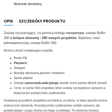
Warunki dostawy
OPIS
SZCZEGÓŁY PRODUKTU
Zestaw rozszerzający, za pomocą którego
rozszerzysz
zestaw Boffin
300
o kolejne elementy
i
200 nowych projektów
. Będziesz mieć
pełnowartościowy zestaw Boffin 500.
Możesz złożyć następujące projekty:
Radio FM
Playback
Telegraf
Muzykę sterowaną głosem i dotykiem
Śpiew ptaków
Dźwięk
samochodu policyjnego
, karetki, broni palnej střelné zbraně
i inne, w sumie 500 projektów, które zostały szczegółowo opisane w
dołączonym podręczniku użytkownika.
Podstawą wszystkich projektów jest tablica, na której w łatwy sposób można
umieszczać elementy. W podręczniku użytkownika zostało opisane, jak
projekt działa i czego można od niego oczekiwać. Po złożeniu możesz