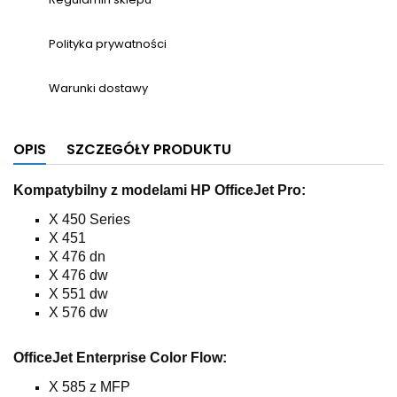
Polityka prywatności
Warunki dostawy
OPIS
SZCZEGÓŁY PRODUKTU
Kompatybilny z modelami HP OfficeJet Pro:
X 450 Series
X 451
X 476 dn
X 476 dw
X 551 dw
X 576 dw
OfficeJet Enterprise Color Flow:
X 585 z MFP