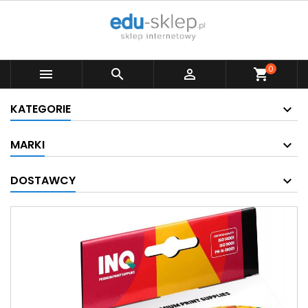
0



shopping_cart
KATEGORIE
MARKI
DOSTAWCY