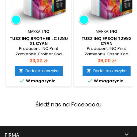
MARKA:
INQ
MARKA:
INQ
TUSZ INQ BROTHER LC 1280
TUSZ INQ EPSON T2992
XL CYAN
CYAN
Producent: INQ Print
Producent: INQ Print
Zamiennik: Brother Kod
Zamiennik: Epson Kod
produktu: BR-1280XC-1
produktu: EP-2992-1
Cena
Cena
33,00 zł
36,00 zł
Wydajność: 1200 stron
Wydajność: 450 stron
Dodaj do koszyka
Dodaj do koszyka




W magazynie
W magazynie
Śledź nas na Facebooku

FIRMA