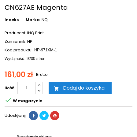
CN627AE Magenta
Indeks
Marka
INQ
Producent: INQ Print
Zamiennik: HP
Kod produktu:
HP-971XM-1
Wydajność: 9200 stron
161,00 zł
Brutto
Dodaj do koszyka
Ilość


W magazynie
Udostępnij
Regulamin sklepu