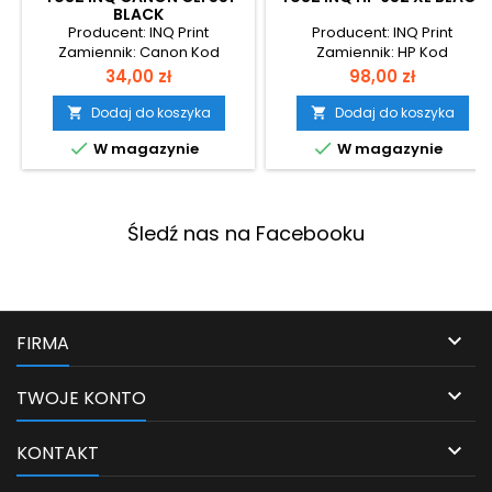
BLACK
Producent: INQ Print
Producent: INQ Print
Zamiennik: Canon Kod
Zamiennik: HP Kod
produktu: CA-551B-1
produktu: hp-652xb-1
Cena
Cena
34,00 zł
98,00 zł
Wydajność: 1800 stron
Wydajność: 360 stron
Dodaj do koszyka
Dodaj do koszyka




W magazynie
W magazynie
Śledź nas na Facebooku

FIRMA

TWOJE KONTO

KONTAKT