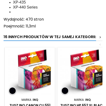
XP-435
XP-440 Series
Wydajność: 470 stron
Poejmność: 11,3ml
16 INNYCH PRODUKTÓW W TEJ SAMEJ KATEGORII:
>
<
MARKA:
INQ
MARKA:
INQ
TUSZ INQ CANON CLI 551
TUSZ INQ HP 652 XL BLACK