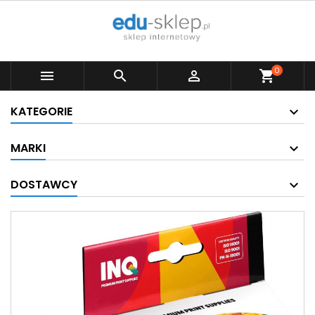
0



shopping_cart
KATEGORIE
MARKI
DOSTAWCY