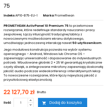
75
Indeks
AP10-B75-EU-1
Marka
Promethean
PROMETHEAN ActivPanel 10 Premium 75
to przełomowe
rozwiązanie, które redefiniuje standardy nauczania i pracy
zespołowej. Łączy intuicyjność tradycyjnej tablicy z
nowoczesnymi możliwościami ekranu dotykowego,
umożliwiając jednoczesną interakcję nawet
50 użytkownikom
.
Jego modułowa konstrukcja pozwala na wybór systemu
operacyjnego – Android, Windows lub Chrome OS –
zapewniając uniwersalność i dopasowanie do indywidualnych
potrzeb. Wbudowane głośniki 2 × 25 W gwarantują krystalicznie
czysty dźwięk, a zintegrowane mikrofony zapewniają doskonałą
jakość audio podczas wideokonferencji i interaktywnych lekcji.
To nowoczesne rozwiązanie, które łączy najwyższą jakość z
przyszłościową elastycznością.
22 127,70 zł
Brutto
Dodaj do koszyka
Ilość
