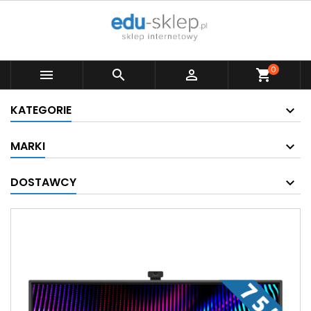
0



shopping_cart
KATEGORIE
MARKI
DOSTAWCY