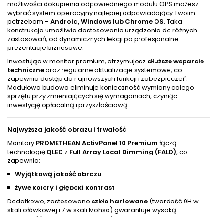
możliwości dokupienia odpowiedniego modułu OPS możesz
wybrać system operacyjny najlepiej odpowiadający Twoim
potrzebom –
Android, Windows lub Chrome OS
. Taka
konstrukcja umożliwia dostosowanie urządzenia do różnych
zastosowań, od dynamicznych lekcji po profesjonalne
prezentacje biznesowe.
Inwestując w monitor premium, otrzymujesz
dłuższe wsparcie
techniczne
oraz regularne aktualizacje systemowe, co
zapewnia dostęp do najnowszych funkcji i zabezpieczeń.
Modułowa budowa eliminuje konieczność wymiany całego
sprzętu przy zmieniających się wymaganiach, czyniąc
inwestycję opłacalną i przyszłościową.
Najwyższa jakość obrazu i trwałość
Monitory
PROMETHEAN ActivPanel 10 Premium
łączą
technologię
QLED
z
Full Array Local Dimming (FALD)
, co
zapewnia:
Wyjątkową jakość obrazu
żywe kolory i głęboki kontrast
Dodatkowo, zastosowane
szkło hartowane
(twardość 9H w
skali ołówkowej i 7 w skali Mohsa) gwarantuje wysoką