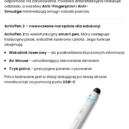
odporność na zarysowania. Powłoka antyrefleksyjna redukuje
odblaski, a warstwy
Anti-Fingerprint i Anti-
Smudge
minimalizują smugi i odciski palców.
ActivPen 2 – nowoczesne narzędzie dla edukacji
ActivPen 2
to wielofunkcyjny
smart pen
, który zastępuje
tradycyjny pisak, wskaźnik laserowy i pilota. Jego funkcje
obejmują:
Wskaźnik laserowy
– do podkreślania kluczowych informacji
Air Mouse
– umożliwiający sterowanie ekranem
Tryb pióra
– precyzyjne pisanie i rysowanie
Pióro ładowane jest w stacji dokującej po lewej stronie
monitora lub za pomocą portu
USB-C