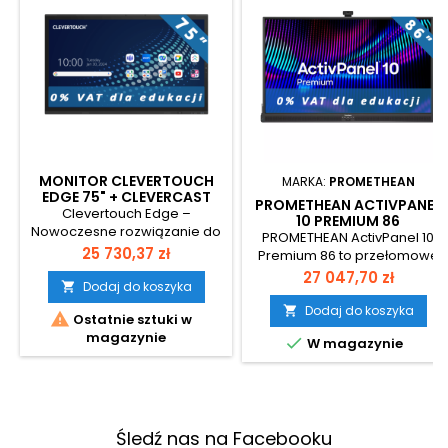
MONITOR CLEVERTOUCH
MARKA:
PROMETHEAN
EDGE 75" + CLEVERCAST
PROMETHEAN ACTIVPANEL
Clevertouch Edge –
10 PREMIUM 86
Nowoczesne rozwiązanie do
PROMETHEAN ActivPanel 10
sal konferencyjnych
Cena
25 730,37 zł
Premium 86 to przełomowe
Clevertouch Edge to
rozwiązanie, które redefiniuje
Cena
27 047,70 zł
interaktywny monitor "all-in-
Dodaj do koszyka

standardy nauczania i pracy
one", który integruje cyfrową
zespołowej. Łączy
Dodaj do koszyka


Ostatnie sztuki w
tablicę, zaawansowany
intuicyjność tradycyjnej
magazynie
system audio, kamerę Sony

W magazynie
tablicy z nowoczesnymi
oraz intuicyjny interfejs
możliwościami ekranu
użytkownika. Dzięki temu
dotykowego, umożliwiając
jedno urządzenie zastępuje
jednoczesną interakcję
wiele narzędzi, wspierając
nawet 50 użytkownikom.Jego
współpracę w środowisku
Śledź nas na Facebooku
modułowa konstrukcja
biurowym i konferencyjnym.