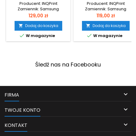
SU138A BLACK
SU696A BLACK
Producent: INQPrint
Producent: INQPrint
Zamiennik: Samsung
Zamiennik: Samsung
Cena
Cena
129,00 zł
119,00 zł
Dodaj do koszyka
Dodaj do koszyka




W magazynie
W magazynie
Śledź nas na Facebooku

FIRMA

TWOJE KONTO

KONTAKT