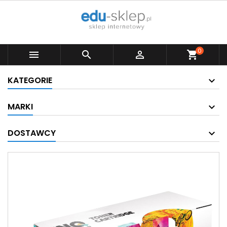
0



shopping_cart
KATEGORIE
MARKI
DOSTAWCY