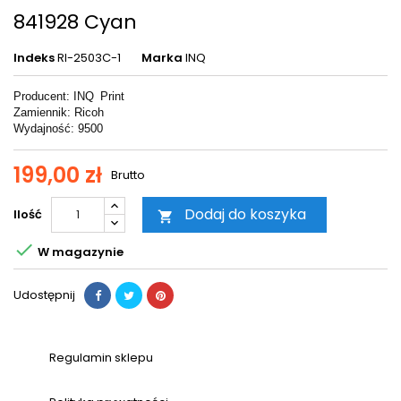
841928 Cyan
Indeks
RI-2503C-1
Marka
INQ
Producent: INQ
Print
Zamiennik: Ricoh
Wydajność: 9500
199,00 zł
Brutto
Dodaj do koszyka
Ilość


W magazynie
Udostępnij
Regulamin sklepu