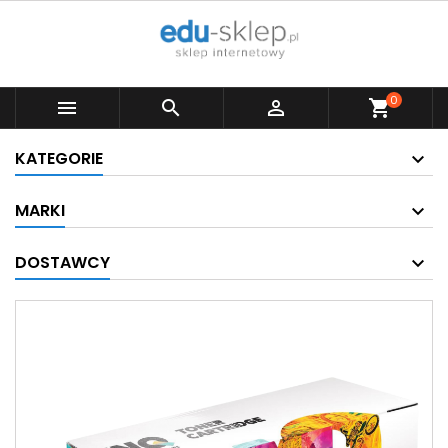
0



shopping_cart
KATEGORIE
MARKI
DOSTAWCY