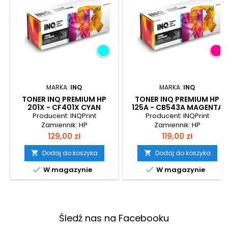
MARKA:
INQ
MARKA:
INQ
TONER INQ PREMIUM HP
TONER INQ PREMIUM HP
201X - CF401X CYAN
125A - CB543A MAGENTA
Producent: INQPrint
Producent: INQPrint
Zamiennik: HP
Zamiennik: HP
Cena
Cena
129,00 zł
119,00 zł
Dodaj do koszyka
Dodaj do koszyka




W magazynie
W magazynie
Śledź nas na Facebooku