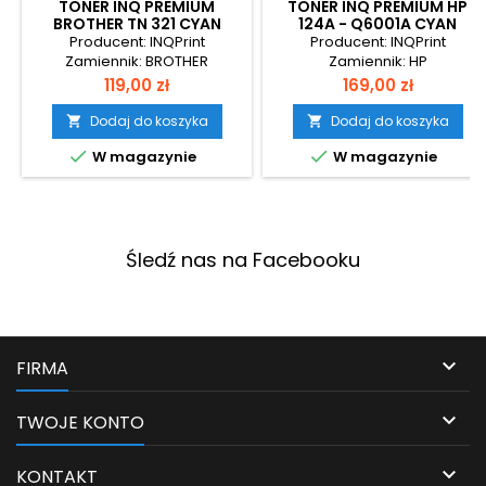
TONER INQ PREMIUM
TONER INQ PREMIUM HP
BROTHER TN 321 CYAN
124A - Q6001A CYAN
Producent: INQPrint
Producent: INQPrint
Zamiennik: BROTHER
Zamiennik: HP
Cena
Cena
119,00 zł
169,00 zł
Dodaj do koszyka
Dodaj do koszyka




W magazynie
W magazynie
Śledź nas na Facebooku

FIRMA

TWOJE KONTO

KONTAKT