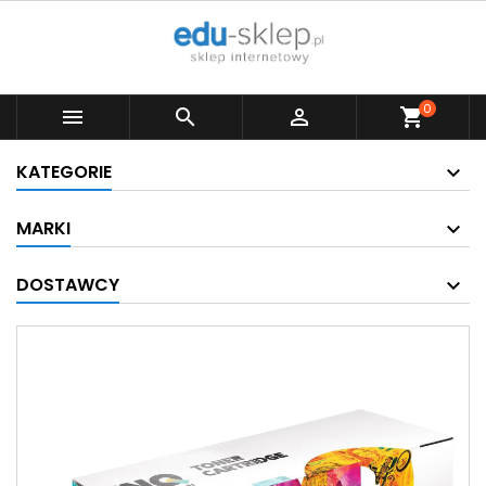
0



shopping_cart
KATEGORIE
MARKI
DOSTAWCY