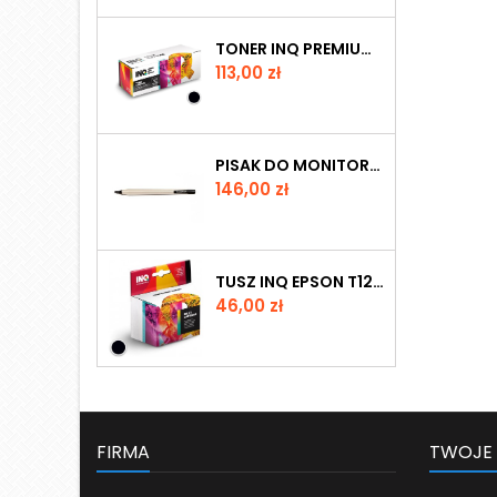
TONER INQ PREMIUM BROTHER TN 2421 BLACK
Cena
113,00 zł
PISAK DO MONITORÓW INTERAKTYWNYCH PROMETHEAN SERII NICKEL
Cena
146,00 zł
TUSZ INQ EPSON T1261 BLACK
Cena
46,00 zł
FIRMA
TWOJE