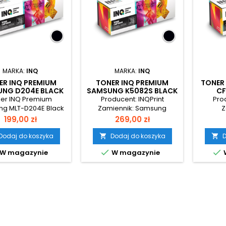
MARKA:
INQ
MARKA:
INQ
ER INQ PREMIUM
TONER INQ PREMIUM
TONER 
NG D204E BLACK
SAMSUNG K5082S BLACK
CF
er INQ Premium
Producent: INQPrint
Prod
g MLT-D204E Black
Zamiennik: Samsung
Z
ymalna wydajność i
Cena
Cena
199,00 zł
269,00 zł
zawodna jakość!
zebujesz tonera o
Dodaj do koszyka
Dodaj do koszyka
D


kiej wydajności i


W magazynie
W magazynie
yjnej jakości druku?
 INQ Premium MLT-
Black to doskonałe
ozwiązanie do
ywnego użytkowania
e i domu! 🖨 Głęboka,
ywna czerń – ostre i
sjonalne wydruki📄