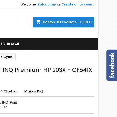
Welcome,
Zaloguj się
or
Create an account
shopping_cart
Koszyk:
0
Products - 0,00 zł
 EDUKACJI
1X Cyan
r INQ Premium HP 203X - CF541X
P-CF541X-1
Marka
INQ
: INQ
Print
k: HP