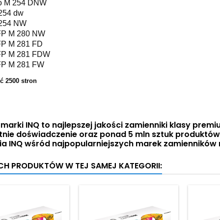
o M 254 DNW
254 dw
254 NW
P M 280 NW
P M 281 FD
P M 281 FDW
P M 281 FW
ć 2500 stron
marki INQ to najlepszej jakości zamienniki klasy premiu
etnie doświadczenie oraz ponad 5 mln sztuk produktó
ia INQ wśród najpopularniejszych marek zamienników 
YCH PRODUKTÓW W TEJ SAMEJ KATEGORII: