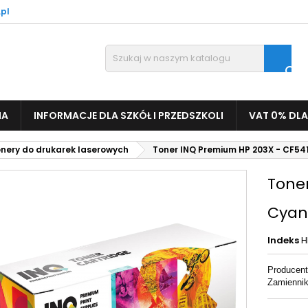
pl

IA
INFORMACJE DLA SZKÓŁ I PRZEDSZKOLI
VAT 0% DLA
nery do drukarek laserowych
Toner INQ Premium HP 203X - CF54
Tone
Cyan
Indeks
H
Producent
Zamienni