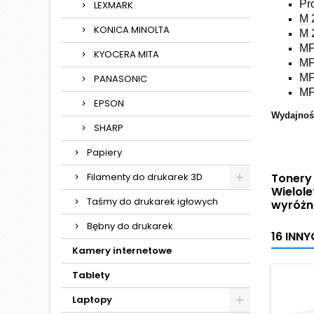
Pr
LEXMARK
M 
KONICA MINOLTA
M 
MF
KYOCERA MITA
MF
MF
PANASONIC
MF
EPSON
Wydajnoś
SHARP
Papiery
Filamenty do drukarek 3D
Tonery 
Wielol
Taśmy do drukarek igłowych
wyróżn
Bębny do drukarek
16 INN
Kamery internetowe
Tablety
Laptopy