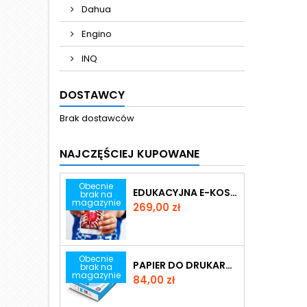
Dahua
Engino
INQ
DOSTAWCY
Brak dostawców
NAJCZĘŚCIEJ KUPOWANE
Obecnie
EDUKACYJNA E-KOSZULKA VIRTUALI-TEE
brak na
magazynie
Cena
269,00 zł
Obecnie
PAPIER DO DRUKARKI STANDARD A4
brak na
magazynie
Cena
84,00 zł