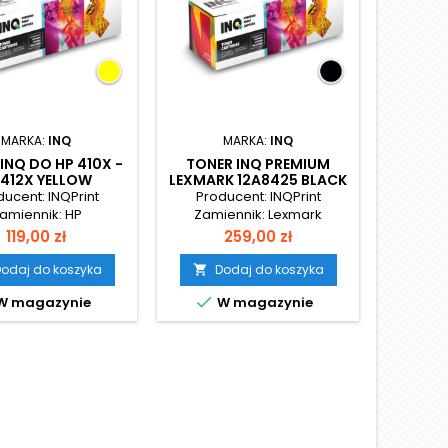
MARKA:
INQ
MARKA:
INQ
INQ DO HP 410X -
TONER INQ PREMIUM
TONE
412X YELLOW
LEXMARK 12A8425 BLACK
KONIC
22
ucent: INQPrint
Producent: INQPrint
Prod
amiennik: HP
Zamiennik: Lexmark
Zamienn
Cena
Cena
119,00 zł
259,00 zł
odaj do koszyka
Dodaj do koszyka
D




W magazynie
W magazynie
W