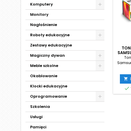
Komputery
Monitory
Nagłośnienie
Roboty edukacyjne
Zestawy edukacyjne
TON
SAMSU
Magiczny dywan
Ton
Samsun
Meble szkolne
– Maks
nie
Okablowanie
Potr

wyso
Klocki edukacyjne

perfekc
Toner
Oprogramowanie
D204E 
r
Szkolenia
intens
w biurz
Usługi
intens
profe
Pamięci