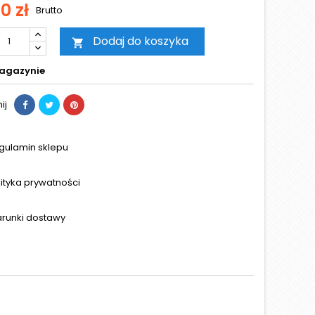
0 zł
Brutto
Dodaj do koszyka

agazynie
ij
gulamin sklepu
lityka prywatności
runki dostawy