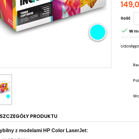
149,0
Ilość

W m
Udostępn
Re
Po
Wa
SZCZEGÓŁY PRODUKTU
bilny z modelami HP Color LaserJet: