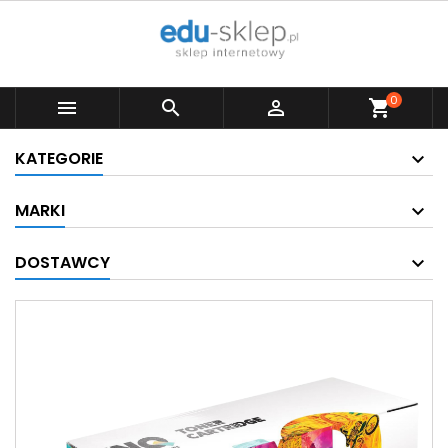
0



shopping_cart
KATEGORIE
MARKI
DOSTAWCY