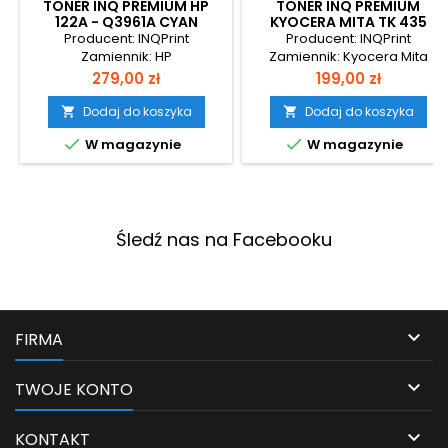
TONER INQ PREMIUM HP
TONER INQ PREMIUM
122A - Q3961A CYAN
KYOCERA MITA TK 435
BLACK
Producent: INQPrint
Producent: INQPrint
Zamiennik: HP
Zamiennik: Kyocera Mita
Cena
Cena
279,00 zł
199,00 zł
Dodaj do koszyka
Dodaj do koszyka




W magazynie
W magazynie
Śledź nas na Facebooku

FIRMA

TWOJE KONTO

KONTAKT