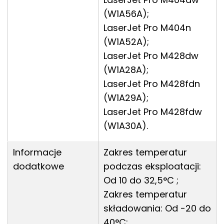
(W1A56A);
LaserJet Pro M404n
(W1A52A);
LaserJet Pro M428dw
(W1A28A);
LaserJet Pro M428fdn
(W1A29A);
LaserJet Pro M428fdw
(W1A30A).
Informacje
Zakres temperatur
dodatkowe
podczas eksploatacji:
Od 10 do 32,5°C ;
Zakres temperatur
składowania: Od -20 do
40°C;