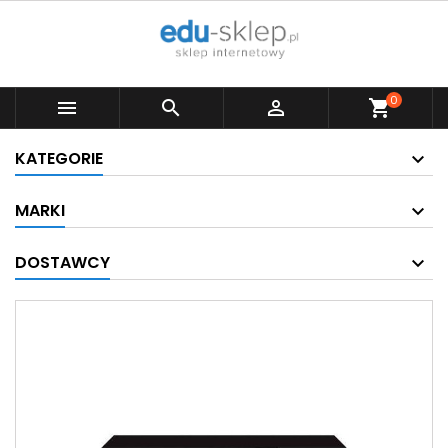
0



shopping_cart
KATEGORIE
MARKI
DOSTAWCY