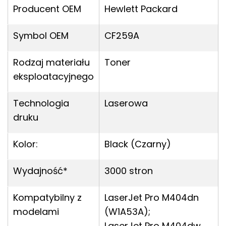
Producent OEM
Hewlett Packard
Symbol OEM
CF259A
Rodzaj materiału
Toner
eksploatacyjnego
Technologia
Laserowa
druku
Kolor:
Black (Czarny)
Wydajność*
3000 stron
Kompatybilny z
LaserJet Pro M404dn
modelami
(W1A53A);
LaserJet Pro M404dw