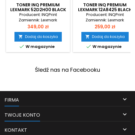
TONER INQ PREMIUM
TONER INQ PREMIUM
LEXMARK 52D2H00 BLACK
LEXMARK 12A8425 BLACK
Producent: INQPrint
Producent: INQPrint
Zamiennik: Lexmark
Zamiennik: Lexmark
Cena
Cena
349,00 zł
259,00 zł
Dodaj do koszyka
Dodaj do koszyka




W magazynie
W magazynie
Śledź nas na Facebooku

FIRMA

TWOJE KONTO

KONTAKT