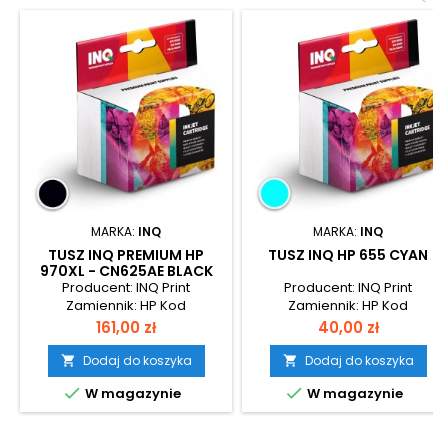
MARKA:
INQ
MARKA:
INQ
TUSZ INQ PREMIUM HP
TUSZ INQ HP 655 CYAN
970XL - CN625AE BLACK
Producent: INQ Print
Producent: INQ Print
Zamiennik: HP Kod
Zamiennik: HP Kod
produktu: HP-970XB-1
produktu: HP-655C-1
Cena
Cena
161,00 zł
40,00 zł
Wydajność: 9200 stron
Wydajność: 600 stron
Dodaj do koszyka
Dodaj do koszyka




W magazynie
W magazynie