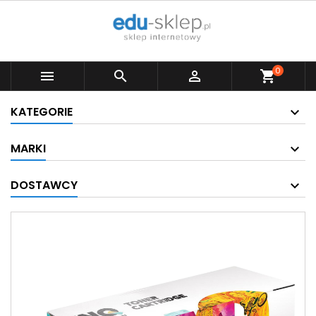
0



shopping_cart
KATEGORIE
MARKI
DOSTAWCY