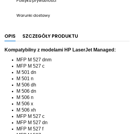
Polityka prywatności
Warunki dostawy
OPIS
SZCZEGÓŁY PRODUKTU
Kompatybilny z modelami HP LaserJet Managed:
MFP M 527 dnm
MFP M 527 c
M 501 dn
M 501 n
M 506 dh
M 506 dn
M 506 n
M 506 x
M 506 xh
MFP M 527 c
MFP M 527 dn
MFP M 527 f