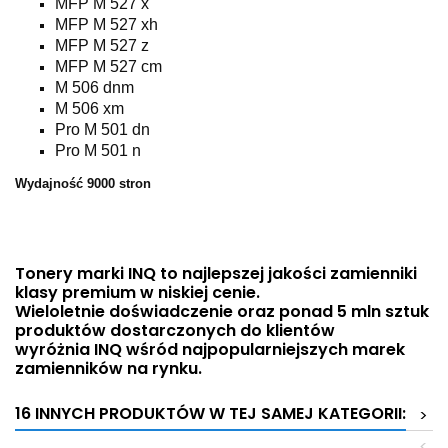
MFP M 527 x
MFP M 527 xh
MFP M 527 z
MFP M 527 cm
M 506 dnm
M 506 xm
Pro M 501 dn
Pro M 501 n
Wydajność 9000 stron
Tonery marki INQ to najlepszej jakości zamienniki
klasy premium w niskiej cenie.
Wieloletnie doświadczenie oraz ponad 5 mln sztuk
produktów dostarczonych do klientów
wyróżnia INQ wśród najpopularniejszych marek
zamienników na rynku.
16 INNYCH PRODUKTÓW W TEJ SAMEJ KATEGORII:
>
<