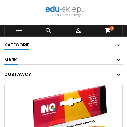
0



shopping_cart
KATEGORIE
MARKI
DOSTAWCY