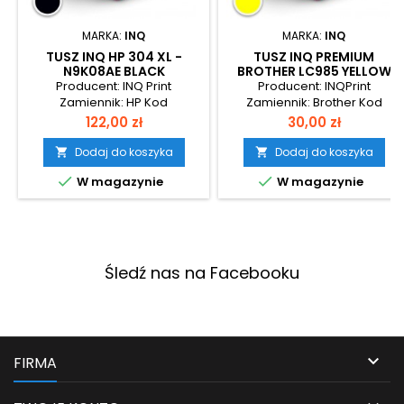
MARKA:
INQ
MARKA:
INQ
TUSZ INQ HP 304 XL -
TUSZ INQ PREMIUM
N9K08AE BLACK
BROTHER LC985 YELLOW
Producent: INQ Print
Producent: INQPrint
Zamiennik: HP Kod
Zamiennik: Brother Kod
produktu: hp-304xb-1
produktu: BR-
Cena
Cena
122,00 zł
30,00 zł
Wydajność: 300 stron
985YWydajność: 330
stronPojemność: 12ml
Dodaj do koszyka
Dodaj do koszyka




W magazynie
W magazynie
Śledź nas na Facebooku

FIRMA